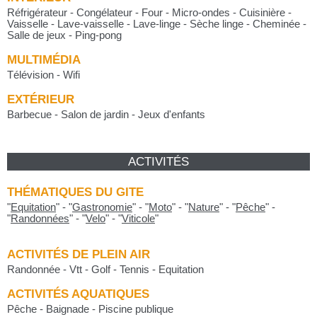
Réfrigérateur - Congélateur - Four - Micro-ondes - Cuisinière -
Vaisselle - Lave-vaisselle - Lave-linge - Sèche linge - Cheminée -
Salle de jeux - Ping-pong
MULTIMÉDIA
Télévision - Wifi
EXTÉRIEUR
Barbecue - Salon de jardin - Jeux d'enfants
ACTIVITÉS
THÉMATIQUES DU GITE
"
Equitation
"
-
"
Gastronomie
"
-
"
Moto
"
-
"
Nature
"
-
"
Pêche
"
-
"
Randonnées
"
-
"
Velo
"
-
"
Viticole
"
ACTIVITÉS DE PLEIN AIR
Randonnée - Vtt - Golf - Tennis - Equitation
ACTIVITÉS AQUATIQUES
Pêche - Baignade - Piscine publique