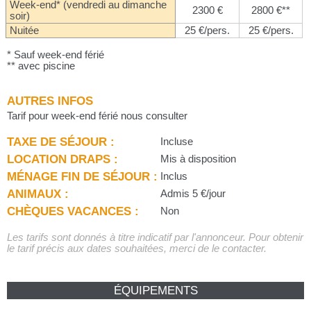
Week-end* (vendredi au dimanche
2300 €
2800 €**
soir)
Nuitée
25 €/pers.
25 €/pers.
* Sauf week-end férié
** avec piscine
AUTRES INFOS
Tarif pour week-end férié nous consulter
TAXE DE SÉJOUR :
Incluse
LOCATION DRAPS :
Mis à disposition
MÉNAGE FIN DE SÉJOUR :
Inclus
ANIMAUX :
Admis 5 €/jour
CHÈQUES VACANCES :
Non
Les tarifs sont donnés à titre indicatif par l'annonceur. Pour obtenir
le tarif précis aux dates souhaitées, merci de le contacter.
ÉQUIPEMENTS