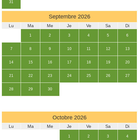
31
Septembre
2026
Lu
Ma
Me
Je
Ve
Sa
Di
1
2
3
4
5
6
7
8
9
10
11
12
13
14
15
16
17
18
19
20
21
22
23
24
25
26
27
28
29
30
Octobre
2026
Lu
Ma
Me
Je
Ve
Sa
Di
1
2
3
4