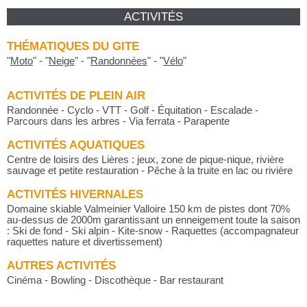
ACTIVITÉS
THÉMATIQUES DU GITE
"
Moto
"
-
"
Neige
"
-
"
Randonnées
"
-
"
Vélo
"
ACTIVITÉS DE PLEIN AIR
Randonnée - Cyclo - VTT - Golf - Équitation - Escalade -
Parcours dans les arbres - Via ferrata - Parapente
ACTIVITÉS AQUATIQUES
Centre de loisirs des Lières : jeux, zone de pique-nique, rivière
sauvage et petite restauration - Pêche à la truite en lac ou rivière
ACTIVITÉS HIVERNALES
Domaine skiable Valmeinier Valloire 150 km de pistes dont 70%
au-dessus de 2000m garantissant un enneigement toute la saison
: Ski de fond - Ski alpin - Kite-snow - Raquettes (accompagnateur
raquettes nature et divertissement)
AUTRES ACTIVITÉS
Cinéma - Bowling - Discothèque - Bar restaurant