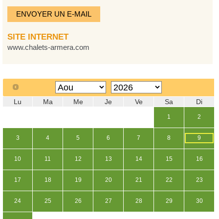
ENVOYER UN E-MAIL
SITE INTERNET
www.chalets-armera.com
Lu
Ma
Me
Je
Ve
Sa
Di
1
2
3
4
5
6
7
8
9
10
11
12
13
14
15
16
17
18
19
20
21
22
23
24
25
26
27
28
29
30