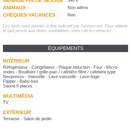
MÉNAGE FIN DE SÉJOUR :
340 €
ANIMAUX :
Non admis
CHÈQUES VACANCES :
Non
Les tarifs sont donnés à titre indicatif par l'annonceur. Pour obtenir
le tarif précis aux dates souhaitées, merci de le contacter.
ÉQUIPEMENTS
INTÉRIEUR
Réfrigérateur - Congélateur - Plaque induction - Four - Micro-
ondes - Bouilloire / grille-pain / cafetière filtre / cafetière type
Nespresso - Vaisselle - Lave-vaisselle - Lave-linge
Flipper - Baby-foot
Sauna 6 places
MULTIMÉDIA
TV
EXTÉRIEUR
Terrasse - Salon de jardin