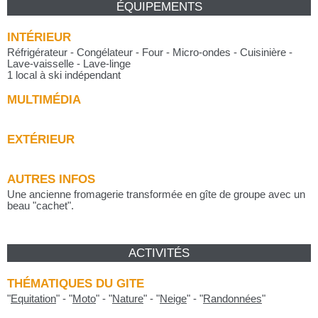
ÉQUIPEMENTS
INTÉRIEUR
Réfrigérateur - Congélateur - Four - Micro-ondes - Cuisinière -
Lave-vaisselle - Lave-linge
1 local à ski indépendant
MULTIMÉDIA
EXTÉRIEUR
AUTRES INFOS
Une ancienne fromagerie transformée en gîte de groupe avec un
beau "cachet".
ACTIVITÉS
THÉMATIQUES DU GITE
"
Equitation
"
-
"
Moto
"
-
"
Nature
"
-
"
Neige
"
-
"
Randonnées
"