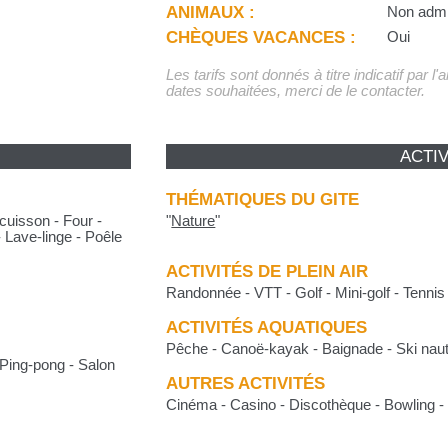
ANIMAUX :
Non adm
CHÈQUES VACANCES :
Oui
Les tarifs sont donnés à titre indicatif par l
dates souhaitées, merci de le contacter.
ACTIV
THÉMATIQUES DU GITE
cuisson - Four -
"
Nature
"
- Lave-linge - Poêle
ACTIVITÉS DE PLEIN AIR
Randonnée - VTT - Golf - Mini-golf - Tennis
ACTIVITÉS AQUATIQUES
Pêche - Canoë-kayak - Baignade - Ski nautiq
 Ping-pong - Salon
AUTRES ACTIVITÉS
Cinéma - Casino - Discothèque - Bowling - 