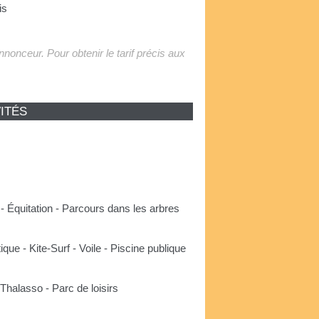
is
'annonceur. Pour obtenir le tarif précis aux
ITÉS
 - Équitation - Parcours dans les arbres
ue - Kite-Surf - Voile - Piscine publique
Thalasso - Parc de loisirs