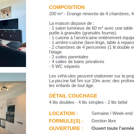
COMPOSITION
200 m² - Grange rénovée de 4 chambres, 4 s
La maison dispose de :
- 1 salon lumineux de 60 m² avec une table 
poêle à granulés (granulés fournis)
- 1 cuisine à l'américaine entièrement équi
- 1 arrière-cuisine (lave-linge, table à repas
- 2 chambres de 4 personnes (1 lit double e
l'étage
- 2 suites parentales
- 4 salles de bains privatives
- 5 WC séparés
Les véhicules peuvent stationner sur la prop
La piscine fait 5m sur 10m avec des profon
les enfants de tout âge.
DÉTAIL COUCHAGE
4 lits doubles - 4 lits simples - 2 lits bébé
LOCATION :
Semaine / Week-end
FORMULE(S) :
Gestion libre
OUVERTURE :
Ouvert toute l'anné