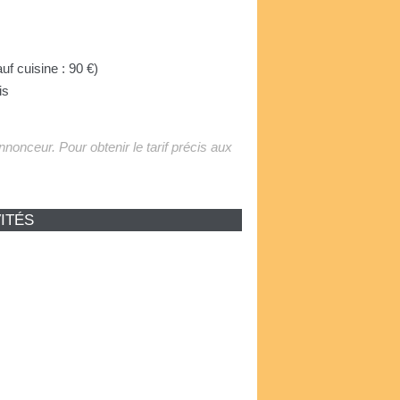
auf cuisine : 90 €)
is
'annonceur. Pour obtenir le tarif précis aux
ITÉS