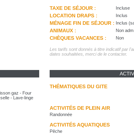
TAXE DE SÉJOUR :
Incluse
LOCATION DRAPS :
Inclus
MÉNAGE FIN DE SÉJOUR :
Inclus (s
ANIMAUX :
Non adm
CHÈQUES VACANCES :
Non
Les tarifs sont donnés à titre indicatif par l
dates souhaitées, merci de le contacter.
ACTIV
THÉMATIQUES DU GITE
uisson gaz - Four
selle - Lave-linge
ACTIVITÉS DE PLEIN AIR
Randonnée
ACTIVITÉS AQUATIQUES
Pêche