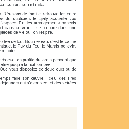
m² au total, neuf chambres et huit salles
son confort, son intimité.
. Réunions de famille, retrouvailles entre
 du quotidien, le Lijaly accueille vos
'espace. Fini les arrangements bancals
ort dans un vrai lit, se prépare dans une
pièces de vie où l'on respire.
rtée de tout Bournezeau, c'est le calme
ntique, le Puy du Fou, le Marais poitevin.
e minutes.
arbecue, on profite du jardin pendant que
étire jusqu'à la nuit tombée.
Que vous disposiez de deux jours ou de
 temps faire son œuvre : celui des rires
déjeuners qui s'éternisent et des soirées