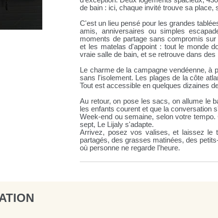
d'exception. Deux logements spacieux, 430 
de bain : ici, chaque invité trouve sa place, 
C'est un lieu pensé pour les grandes tablées
amis, anniversaires ou simples escapades
moments de partage sans compromis sur l
et les matelas d'appoint : tout le monde d
vraie salle de bain, et se retrouve dans des 
Le charme de la campagne vendéenne, à po
sans l'isolement. Les plages de la côte atla
Tout est accessible en quelques dizaines d
Au retour, on pose les sacs, on allume le b
les enfants courent et que la conversation s'
Week-end ou semaine, selon votre tempo. 
sept, Le Lijaly s'adapte.
Arrivez, posez vos valises, et laissez le
partagés, des grasses matinées, des petits-
où personne ne regarde l'heure.
ATION