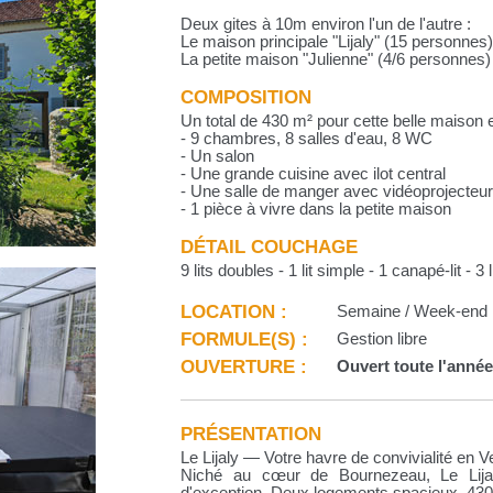
Deux gites à 10m environ l'un de l'autre :
Le maison principale "Lijaly" (15 personnes
La petite maison "Julienne" (4/6 personnes)
COMPOSITION
Un total de 430 m² pour cette belle maison 
- 9 chambres, 8 salles d'eau, 8 WC
- Un salon
- Une grande cuisine avec ilot central
- Une salle de manger avec vidéoprojecteu
- 1 pièce à vivre dans la petite maison
DÉTAIL COUCHAGE
9 lits doubles - 1 lit simple - 1 canapé-lit - 3
LOCATION :
Semaine / Week-end
FORMULE(S) :
Gestion libre
OUVERTURE :
Ouvert toute l'anné
PRÉSENTATION
Le Lijaly — Votre havre de convivialité en 
Niché au cœur de Bournezeau, Le Lijal