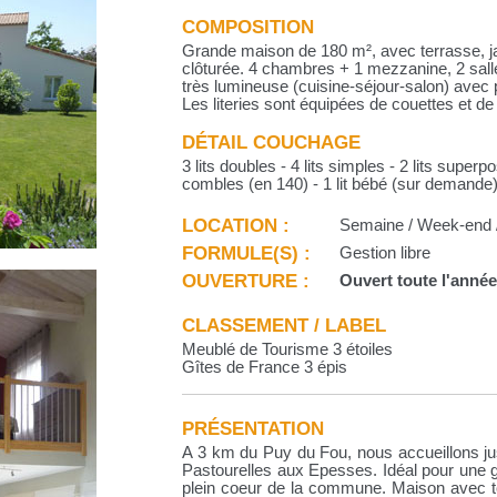
COMPOSITION
Grande maison de 180 m², avec terrasse, jar
clôturée. 4 chambres + 1 mezzanine, 2 sal
très lumineuse (cuisine-séjour-salon) avec 
Les literies sont équipées de couettes et de
DÉTAIL COUCHAGE
3 lits doubles - 4 lits simples - 2 lits supe
combles (en 140) - 1 lit bébé (sur demande
LOCATION :
Semaine / Week-end /
FORMULE(S) :
Gestion libre
OUVERTURE :
Ouvert toute l'anné
CLASSEMENT / LABEL
Meublé de Tourisme 3 étoiles
Gîtes de France 3 épis
PRÉSENTATION
A 3 km du Puy du Fou, nous accueillons j
Pastourelles aux Epesses. Idéal pour une g
plein coeur de la commune. Maison avec to