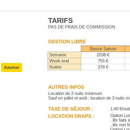
TARIFS
PAS DE FRAIS DE COMMISSION
GESTION LIBRE
Basse Saison
Semaine
2038 €
Week-end
755 €
Nuitée
378 €
Autoriser
.
AUTRES INFOS
Location de 2 nuits minimum
Sauf en juillet et août : location de 3 nuits
TAXE DE SÉJOUR :
1,40 €/nuit
LOCATION DRAPS :
Option Loc
. lits faits
. lits non f
Option Loca