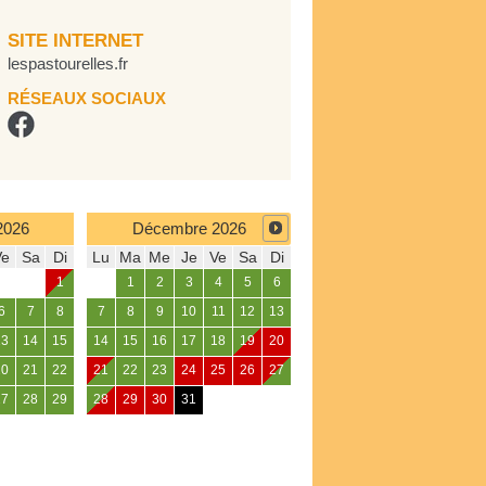
SITE INTERNET
lespastourelles.fr
RÉSEAUX SOCIAUX
2026
Décembre
2026
Ve
Sa
Di
Lu
Ma
Me
Je
Ve
Sa
Di
1
1
2
3
4
5
6
6
7
8
7
8
9
10
11
12
13
13
14
15
14
15
16
17
18
19
20
20
21
22
21
22
23
24
25
26
27
27
28
29
28
29
30
31