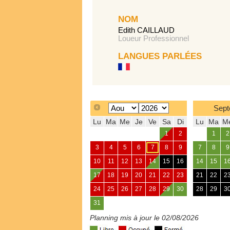
NOM
Edith CAILLAUD
Loueur Professionnel
LANGUES PARLÉES
Sept
Lu
Ma
Me
Je
Ve
Sa
Di
Lu
Ma
M
1
2
1
2
3
4
5
6
7
8
9
7
8
9
10
11
12
13
14
15
16
14
15
1
17
18
19
20
21
22
23
21
22
2
24
25
26
27
28
29
30
28
29
3
31
Planning mis à jour le 02/08/2026