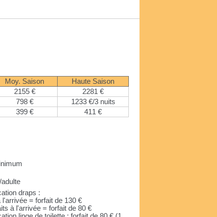
Moy. Saison
Haute Saison
2155 €
2281 €
798 €
1233 €/3 nuits
399 €
411 €
 minimum
/adulte
ation draps :
 à l'arrivée = forfait de 130 €
aits à l'arrivée = forfait de 80 €
tion linge de toilette : forfait de 80 € (1