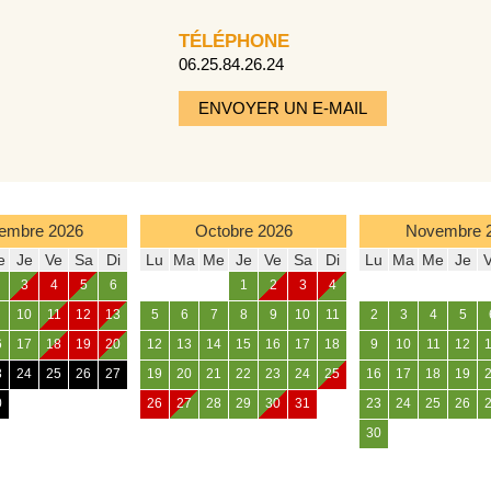
TÉLÉPHONE
06.25.84.26.24
ENVOYER UN E-MAIL
embre
2026
Octobre
2026
Novembre
e
Je
Ve
Sa
Di
Lu
Ma
Me
Je
Ve
Sa
Di
Lu
Ma
Me
Je
3
4
5
6
1
2
3
4
10
11
12
13
5
6
7
8
9
10
11
2
3
4
5
6
17
18
19
20
12
13
14
15
16
17
18
9
10
11
12
3
24
25
26
27
19
20
21
22
23
24
25
16
17
18
19
0
26
27
28
29
30
31
23
24
25
26
30