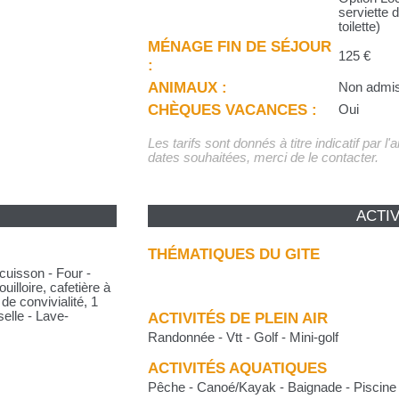
serviette d
toilette)
MÉNAGE FIN DE SÉJOUR
125 €
:
ANIMAUX :
Non admi
CHÈQUES VACANCES :
Oui
Les tarifs sont donnés à titre indicatif par l
dates souhaitées, merci de le contacter.
ACTIV
THÉMATIQUES DU GITE
cuisson - Four -
uilloire, cafetière à
 de convivialité, 1
elle - Lave-
ACTIVITÉS DE PLEIN AIR
Randonnée - Vtt - Golf - Mini-golf
ACTIVITÉS AQUATIQUES
Pêche - Canoé/Kayak - Baignade - Piscine