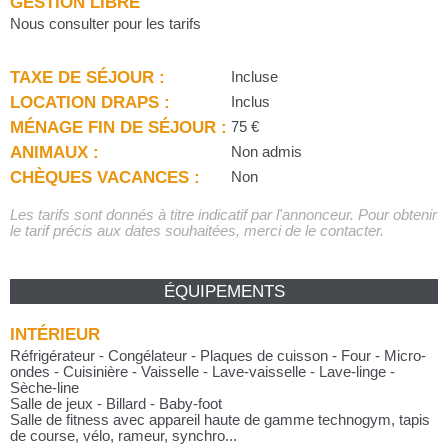
GESTION LIBRE
Nous consulter pour les tarifs
TAXE DE SÉJOUR :
Incluse
LOCATION DRAPS :
Inclus
MÉNAGE FIN DE SÉJOUR :
75 €
ANIMAUX :
Non admis
CHÈQUES VACANCES :
Non
Les tarifs sont donnés à titre indicatif par l'annonceur. Pour obtenir
le tarif précis aux dates souhaitées, merci de le contacter.
ÉQUIPEMENTS
INTÉRIEUR
Réfrigérateur - Congélateur - Plaques de cuisson - Four - Micro-
ondes - Cuisinière - Vaisselle - Lave-vaisselle - Lave-linge -
Sèche-line
Salle de jeux - Billard - Baby-foot
Salle de fitness avec appareil haute de gamme technogym, tapis
de course, vélo, rameur, synchro...