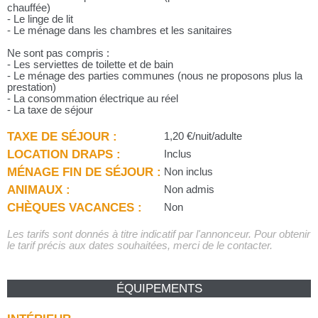
chauffée)
- Le linge de lit
- Le ménage dans les chambres et les sanitaires
Ne sont pas compris :
- Les serviettes de toilette et de bain
- Le ménage des parties communes (nous ne proposons plus la
prestation)
- La consommation électrique au réel
- La taxe de séjour
TAXE DE SÉJOUR :
1,20 €/nuit/adulte
LOCATION DRAPS :
Inclus
MÉNAGE FIN DE SÉJOUR :
Non inclus
ANIMAUX :
Non admis
CHÈQUES VACANCES :
Non
Les tarifs sont donnés à titre indicatif par l'annonceur. Pour obtenir
le tarif précis aux dates souhaitées, merci de le contacter.
ÉQUIPEMENTS