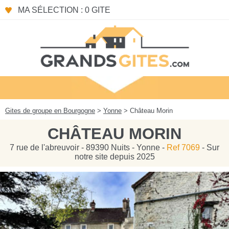
Panneau de gestion des cookies
MA SÉLECTION : 0 GITE
Gites de groupe en Bourgogne
>
Yonne
> Château Morin
CHÂTEAU MORIN
7 rue de l'abreuvoir - 89390 Nuits - Yonne -
Ref 7069
- Sur
notre site depuis 2025