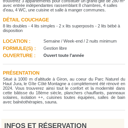
trouverez 3 appartements pour constituer un grand gite de 280 m²
avec entrée indépendantes rassemblant 8 chambres, 4 salles
d'eau, 4 WC, une cuisine et salle à manger communes.
DÉTAIL COUCHAGE
8 lits doubles - 4 lits simples - 2 x lits superposés - 2 lits bébé à
disposition
LOCATION :
Semaine / Week-end / 2 nuits minimum
FORMULE(S) :
Gestion libre
OUVERTURE :
Ouvert toute l'année
PRÉSENTATION
Situé à 1000 m d'altitude à Giron, au coeur du Parc Naturel du
Haut Jura, le Gîte Côté Montagne a complétement été rénové en
2024. Vous trouverez ainsi tout le confort et la modernité dans
cette bâtisse du 18ème siècle, planchers chauffants, panneaux
solaires, isolation ++, cuisines toutes équipées, salles de bain
avec balnéothérapies, sauna.
INFOS ET RÉSERVATION