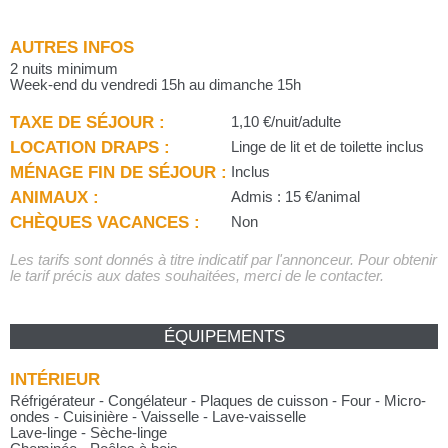
AUTRES INFOS
2 nuits minimum
Week-end du vendredi 15h au dimanche 15h
TAXE DE SÉJOUR :
1,10 €/nuit/adulte
LOCATION DRAPS :
Linge de lit et de toilette inclus
MÉNAGE FIN DE SÉJOUR :
Inclus
ANIMAUX :
Admis : 15 €/animal
CHÈQUES VACANCES :
Non
Les tarifs sont donnés à titre indicatif par l'annonceur. Pour obtenir
le tarif précis aux dates souhaitées, merci de le contacter.
ÉQUIPEMENTS
INTÉRIEUR
Réfrigérateur - Congélateur - Plaques de cuisson - Four - Micro-
ondes - Cuisinière - Vaisselle - Lave-vaisselle
Lave-linge - Sèche-linge