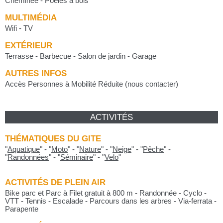
Cheminée - Poêles à bois
MULTIMÉDIA
Wifi - TV
EXTÉRIEUR
Terrasse - Barbecue - Salon de jardin - Garage
AUTRES INFOS
Accès Personnes à Mobilité Réduite (nous contacter)
ACTIVITÉS
THÉMATIQUES DU GITE
"
Aquatique
"
-
"
Moto
"
-
"
Nature
"
-
"
Neige
"
-
"
Pêche
"
-
"
Randonnées
"
-
"
Séminaire
"
-
"
Velo
"
ACTIVITÉS DE PLEIN AIR
Bike parc et Parc à Filet gratuit à 800 m - Randonnée - Cyclo -
VTT - Tennis - Escalade - Parcours dans les arbres - Via-ferrata -
Parapente