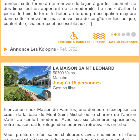
années, cette ferme à été rénovée de façon à garder l'authenticité
des lieux tout en apportant de la modernité. Le choix d'allier la
pierre, le bois, le fer et le béton a été une préoccupation majeure
dans cette rénovation, mais aussi faire de ce gîte un lieu unique,
confortable, chaleureux et accessible aux[...]
Tourisme & Handicap
Piscine
Max 18 couchages
Annonce
Les Kolopins
- Réf. 5752
LA MAISON SAINT LÉONARD
50300 Vains
Manche
Jusqu'à 15 personnes
Gestion libre
Bienvenue chez Maison de Familles, une demeure d’exception au
cœur de la baie du Mont-Saint-Michel où le charme de l’ancien
s'allie au confort moderne. Avec ses six chambres spacieuses,
notre maison est le refuge idéal pour vos retrouvailles en tribu.
Vous profiterez d'un salon chaleureux avec cheminée et d'une
extension vitrée baignée de lumière, offrant un cadre unique[...]