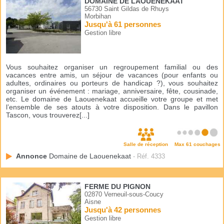
DOMAINE DE LAOUENEKAAT
56730 Saint Gildas de Rhuys
Morbihan
Jusqu'à 61 personnes
Gestion libre
Vous souhaitez organiser un regroupement familial ou des
vacances entre amis, un séjour de vacances (pour enfants ou
adultes, ordinaires ou porteurs de handicap ?), vous souhaitez
organiser un événement : mariage, anniversaire, fête, cousinade,
etc. Le domaine de Laouenekaat accueille votre groupe et met
l’ensemble de ses atouts à votre disposition. Dans le pavillon
Tascon, vous trouverez[...]
Salle de réception
Max 61 couchages
Annonce
Domaine de Laouenekaat
- Réf. 4333
FERME DU PIGNON
02870 Verneuil-sous-Coucy
Aisne
Jusqu'à 42 personnes
Gestion libre