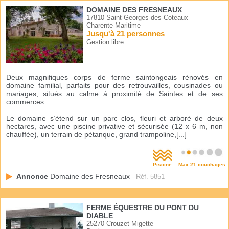
DOMAINE DES FRESNEAUX
17810 Saint-Georges-des-Coteaux
Charente-Maritime
Jusqu'à 21 personnes
Gestion libre
Deux magnifiques corps de ferme saintongeais rénovés en
domaine familial, parfaits pour des retrouvailles, cousinades ou
mariages, situés au calme à proximité de Saintes et de ses
commerces.
Le domaine s’étend sur un parc clos, fleuri et arboré de deux
hectares, avec une piscine privative et sécurisée (12 x 6 m, non
chauffée), un terrain de pétanque, grand trampoline,[...]
Piscine
Max 21 couchages
Annonce
Domaine des Fresneaux
- Réf. 5851
FERME ÉQUESTRE DU PONT DU
DIABLE
25270 Crouzet Migette