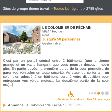
Gites de groupe thème travail >
Toutes les régions
> 2785 gîtes
LE COLOMBIER DE FÉCHAIN
59247 Féchain
Nord
Jusqu'à 50 personnes
Gestion libre
C’est par un portail central entre 2 bâtiments (une ancienne
grange et un vaste hangar), que vous pourrez découvrir notre
gîte. En partie pavée, la première partie de la cour permettra de
garer vos véhicules en toute sécurité. Au cœur de ce terrain, un
colombier, adossé à un bâtiment, sera à votre disposition pour
entreposer vos vélos, motos... La deuxième partie de la cour
est[...]
Tourisme & Handicap
Max 50 couchages
Annonce
Le Colombier de Féchain
- Réf. 2728