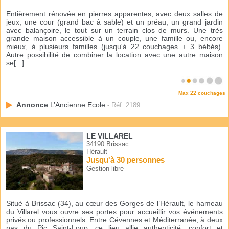
Entièrement rénovée en pierres apparentes, avec deux salles de
jeux, une cour (grand bac à sable) et un préau, un grand jardin
avec balançoire, le tout sur un terrain clos de murs. Une très
grande maison accessible à un couple, une famille ou, encore
mieux, à plusieurs familles (jusqu'à 22 couchages + 3 bébés).
Autre possibilité de combiner la location avec une autre maison
se[...]
Max 22 couchages
Annonce
L’Ancienne Ecole
- Réf. 2189
LE VILLAREL
34190 Brissac
Hérault
Jusqu'à 30 personnes
Gestion libre
Situé à Brissac (34), au cœur des Gorges de l’Hérault, le hameau
du Villarel vous ouvre ses portes pour accueillir vos événements
privés ou professionnels. Entre Cévennes et Méditerranée, à deux
pas du Pic Saint-Loup, ce lieu allie authenticité, confort et