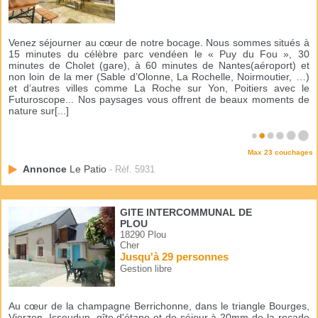
Venez séjourner au cœur de notre bocage. Nous sommes situés à
15 minutes du célèbre parc vendéen le « Puy du Fou », 30
minutes de Cholet (gare), à 60 minutes de Nantes(aéroport) et
non loin de la mer (Sable d’Olonne, La Rochelle, Noirmoutier, …)
et d’autres villes comme La Roche sur Yon, Poitiers avec le
Futuroscope... Nos paysages vous offrent de beaux moments de
nature sur[...]
Max 23 couchages
Annonce
Le Patio
- Réf. 5931
GITE INTERCOMMUNAL DE
PLOU
18290 Plou
Cher
Jusqu'à 29 personnes
Gestion libre
Au cœur de la champagne Berrichonne, dans le triangle Bourges,
Vierzon, Issoudun, gîte d'étape et de séjour à 20mm de la rocade