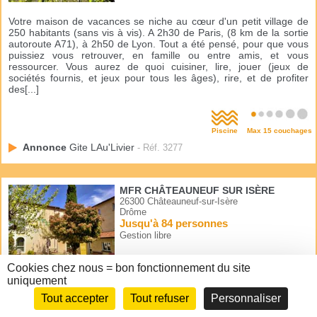
Votre maison de vacances se niche au cœur d'un petit village de
250 habitants (sans vis à vis). A 2h30 de Paris, (8 km de la sortie
autoroute A71), à 2h50 de Lyon. Tout a été pensé, pour que vous
puissiez vous retrouver, en famille ou entre amis, et vous
ressourcer. Vous aurez de quoi cuisiner, lire, jouer (jeux de
sociétés fournis, et jeux pour tous les âges), rire, et de profiter
des[...]
Piscine
Max 15 couchages
Annonce
Gite LAu'Livier
- Réf. 3277
MFR CHÂTEAUNEUF SUR ISÈRE
26300 Châteauneuf-sur-Isère
Drôme
Jusqu'à 84 personnes
Gestion libre
Cookies chez nous = bon fonctionnement du site
uniquement
La Maison Familiale Rurale vous accueille dans la Drôme, à
Châteauneuf sur Isère, en gestion libre durant les week-ends et
Tout accepter
Tout refuser
Personnaliser
les vacances scolaires. Possibilité de louer des salles de travail (de