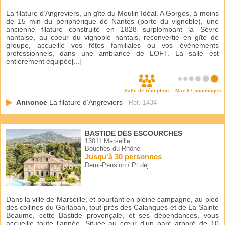
La filature d’Angreviers, un gîte du Moulin Idéal. A Gorges, à moins
de 15 min du périphérique de Nantes (porte du vignoble), une
ancienne filature construite en 1828 surplombant la Sèvre
nantaise, au coeur du vignoble nantais, reconvertie en gîte de
groupe, accueille vos fêtes familiales ou vos évènements
professionnels, dans une ambiance de LOFT. La salle est
entièrement équipée[...]
Salle de réception
Max 87 couchages
Annonce
La filature d’Angreviers
- Réf. 1434
BASTIDE DES ESCOURCHES
13011 Marseille
Bouches du Rhône
Jusqu'à 30 personnes
Demi-Pension / Pt déj.
Dans la ville de Marseille, et pourtant en pleine campagne, au pied
des collines du Garlaban, tout près des Calanques et de La Sainte
Beaume, cette Bastide provençale, et ses dépendances, vous
accueille toute l'année. Située au cœur d'un parc arboré de 10