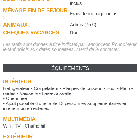
inclus
MÉNAGE FIN DE SÉJOUR
Frais de ménage inclus
:
ANIMAUX :
Admis (75 €)
CHÈQUES VACANCES :
Non
Les tarifs sont donnés à titre indicatif par l'annonceur. Pour obtenir
le tarif précis aux dates souhaitées, merci de le contacter.
ÉQUIPEMENTS
INTÉRIEUR
Réfrigérateur - Congélateur - Plaques de cuisson - Four - Micro-
ondes - Vaisselle - Lave-vaisselle
- Cheminée
- Ajout possible d'une table 12 personnes supplémentaires en
intérieur ou en extérieur
MULTIMÉDIA
Wifi - TV - Chaîne hifi
EXTÉRIEUR