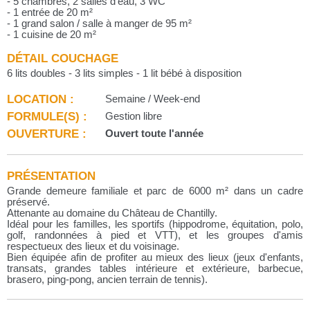
- 5 chambres, 2 salles d'eau, 3 WC
- 1 entrée de 20 m²
- 1 grand salon / salle à manger de 95 m²
- 1 cuisine de 20 m²
DÉTAIL COUCHAGE
6 lits doubles - 3 lits simples - 1 lit bébé à disposition
LOCATION :
Semaine / Week-end
FORMULE(S) :
Gestion libre
OUVERTURE :
Ouvert toute l'année
PRÉSENTATION
Grande demeure familiale et parc de 6000 m² dans un cadre
préservé.
Attenante au domaine du Château de Chantilly.
Idéal pour les familles, les sportifs (hippodrome, équitation, polo,
golf, randonnées à pied et VTT), et les groupes d'amis
respectueux des lieux et du voisinage.
Bien équipée afin de profiter au mieux des lieux (jeux d'enfants,
transats, grandes tables intérieure et extérieure, barbecue,
brasero, ping-pong, ancien terrain de tennis).