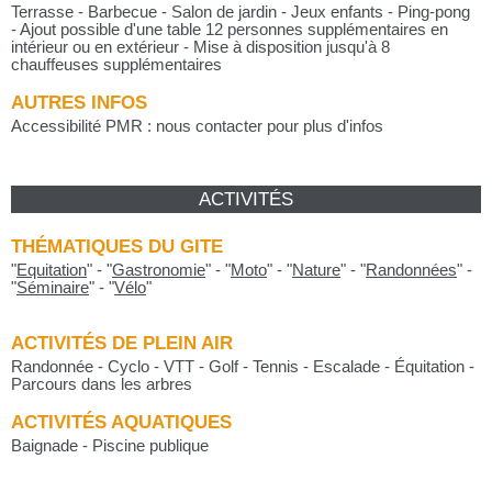
Terrasse - Barbecue - Salon de jardin - Jeux enfants - Ping-pong
- Ajout possible d'une table 12 personnes supplémentaires en
intérieur ou en extérieur - Mise à disposition jusqu'à 8
chauffeuses supplémentaires
AUTRES INFOS
Accessibilité PMR : nous contacter pour plus d'infos
ACTIVITÉS
THÉMATIQUES DU GITE
"
Equitation
"
-
"
Gastronomie
"
-
"
Moto
"
-
"
Nature
"
-
"
Randonnées
"
-
"
Séminaire
"
-
"
Vélo
"
ACTIVITÉS DE PLEIN AIR
Randonnée - Cyclo - VTT - Golf - Tennis - Escalade - Équitation -
Parcours dans les arbres
ACTIVITÉS AQUATIQUES
Baignade - Piscine publique