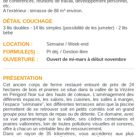
de conférences, réunions de travail, développement personnel,
etc.
A l'extérieur : terrasse de 88 m² environ.
DÉTAIL COUCHAGE
3 lits doubles - 14 lits simples (possibilité de les jumeler) - 2 lits
bébé
LOCATION :
Semaine / Week-end
FORMULE(S) :
Pt déj. / Gestion libre
OUVERTURE :
Ouvert de mi-mars à début novembre
PRÉSENTATION
Cet ancien corps de ferme restauré entouré de près de 24
hectares de bois et prairies se situe dans la vallée de la Vézère
en Périgord Noir sur des hauts de coteaux. L'aménagement des
différents espaces, les salons, les cuisines, les salles à manger,
l'espace "séminaire", les différentes terrasses ainsi que la piscine
permettent de se retrouver soit en petits comités soit en grand
groupe pour les temps de repas ou de détente. Ce domaine, avec
sa vue panoramique sur la vallée, ses cèdres centenaires et
prairies vallonnées, loin de toutes pollutions visuelles et sonores,
offre à chacun un véritable lieu de ressourcement.
Dans un rayon de 35 kilomètres, vous accéderez aux plus