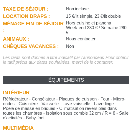
TAXE DE SÉJOUR :
Non incluse
LOCATION DRAPS :
15 €/lit simple, 23 €/lit double
MÉNAGE FIN DE SÉJOUR
Hors cuisine et plancha
Week-end 230 € / Semaine 280
:
€
ANIMAUX :
Nous contacter
CHÈQUES VACANCES :
Non
Les tarifs sont donnés à titre indicatif par l'annonceur. Pour obtenir
le tarif précis aux dates souhaitées, merci de le contacter.
ÉQUIPEMENTS
INTÉRIEUR
Réfrigérateur - Congélateur - Plaques de cuisson - Four - Micro-
ondes - Cuisinière - Vaisselle - Lave-vaisselle - Lave-linge
Poêle de masse en briques - Climatisation réversibles dans
toutes les chambres - Isolation sous comble 32 cm / R = 8 - Salle
d'activités - Baby-foot
MULTIMÉDIA