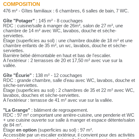
COMPOSITION
476 m² - Gîtes familiaux : 6 chambres, 6 salles de bain, 7 WC.
Gîte "Potager"
: 145 m² - 8 couchages
RDC : cuisine/salle à manger de 26m², salon de 27 m², une
chambre de 14 m² avec WC, lavabos, douche et sèche-
serviettes.
Étage (superficies au sol) : une chambre double de 18 m² et une
chambre enfants de 35 m², un wc, lavabos, douche et sèche-
serviettes.
Barrière bébé démontable en haut et bas de l'escalier.
A l'extérieur : 2 terrasses de 20 et 17,50 m² avec vue sur la
vallée.
Gîte "Écurie"
: 138 m² - 12 couchages
RDC : grande chambre, salle d'eau avec WC, lavabos, douche et
sèche-serviettes.
Étage (superficies au sol) : 2 chambres de 35 et 22 m² avec WC,
lavabos, douches et sèche-serviettes.
A l'extérieur : terrasse de 41 m² avec vue sur la vallée.
"La Grange"
: bâtiment de regroupement.
RDC : 97 m² comportant une arrière-cuisine, une penderie et WC
+ une cuisine ouverte sur salle à manger et espace détente/salon
de 84 m².
Étage
en option
(superficies au sol) : 97 m².
Accessible par un escalier extérieur, il convient pour des activités