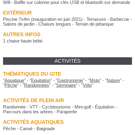
Wifi - Baffle sur colonne pour clés USB et bluetooth sur demande
EXTÉRIEUR
Piscine 7x4m (inauguration en juin 2021) - Terrasses - Barbecue -
Salons de jardin - Chaises longues - Terrain de pétanque
AUTRES INFOS
1 chaise haute bébé
ACTIVITÉS
THÉMATIQUES DU GITE
"
Aquatique
"
-
"
Equitation
"
-
"
Gastronomie
"
-
"
Moto
"
-
"
Nature
"
-
"
Pêche
"
-
"
Randonnées
"
-
"
Séminaire
"
-
"
Vélo
"
ACTIVITÉS DE PLEIN AIR
Randonnée - VTT - Cyclotourisme - Mini-golf - Équitation -
Parcours dans les arbres - Parapente
ACTIVITÉS AQUATIQUES
Pêche - Canoë - Baignade