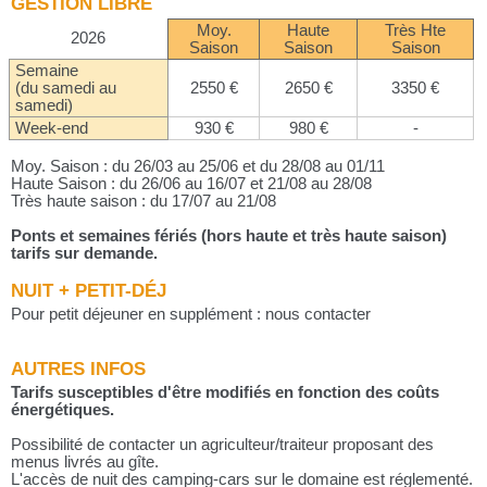
GESTION LIBRE
Moy.
Haute
Très Hte
2026
Saison
Saison
Saison
Semaine
(du samedi au
2550 €
2650 €
3350 €
samedi)
Week-end
930 €
980 €
-
Moy. Saison : du 26/03 au 25/06 et du 28/08 au 01/11
Haute Saison : du 26/06 au 16/07 et 21/08 au 28/08
Très haute saison : du 17/07 au 21/08
Ponts et semaines fériés (hors haute et très haute saison)
tarifs sur demande.
NUIT + PETIT-DÉJ
Pour petit déjeuner en supplément : nous contacter
AUTRES INFOS
Tarifs susceptibles d'être modifiés en fonction des coûts
énergétiques.
Possibilité de contacter un agriculteur/traiteur proposant des
menus livrés au gîte.
L'accès de nuit des camping-cars sur le domaine est réglementé.