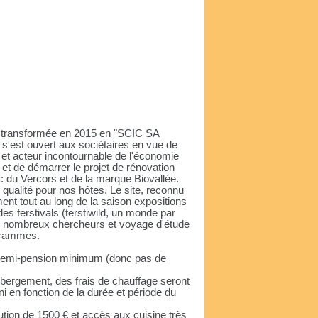
t transformée en 2015 en "SCIC SA
 s'est ouvert aux sociétaires en vue de
ire et acteur incontournable de l'économie
e et de démarrer le projet de rénovation
 du Vercors et de la marque Biovallée.
ualité pour nos hôtes. Le site, reconnu
ment tout au long de la saison expositions
des ferstivals (terstiwild, un monde par
t de nombreux chercheurs et voyage d'étude
ogrammes.
n demi-pension minimum (donc pas de
ébergement, des frais de chauffage seront
ni en fonction de la durée et période du
ution de 1500 € et accès aux cuisine très