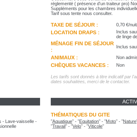
réglementé ( présence d'un traiteur pro)
Suppléments pour les chambres individuell
Tarif sous tente nous consulter.
TAXE DE SÉJOUR :
0,70 €/nuit
LOCATION DRAPS :
Inclus sauf
de linge de
MÉNAGE FIN DE SÉJOUR
Inclus sau
:
ANIMAUX :
Non admi
CHÈQUES VACANCES :
Non
Les tarifs sont donnés à titre indicatif par l
dates souhaitées, merci de le contacter.
ACTIV
THÉMATIQUES DU GITE
 - Lave-vaisselle -
"
Aquatique
"
-
"
Equitation
"
-
"
Moto
"
-
"
Nature
sionnelle
"
Travail
"
-
"
Velo
"
-
"
Viticole
"