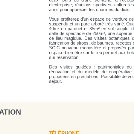
deux jours ou d’une semaine, à l’occas
d’entreprise, réunions sportives, culturell
amis pour apprécier les charmes du diois.
Vous profiterez d’un espace de verdure de 
suspendu et un parc arboré très varié. Qua
40m² en parquet et 35m² en sol souple, d
salle de spectacle de 250m², une superbe c
ce lieu magique. Des visites botaniques du
fabrication de sirops, de baumes, recettes c
SCIC nouveau monastère et proposés par
espace bien-être sur le lieu permet aux hô
sur réservation.
Des visites guidées : patrimoniales du
rénovation et du modèle de coopérative
proposées en prestations. Possibilité de v
séjour.
ATION
TÉLÉPHONE