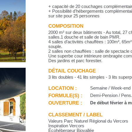
+ capacité de 20 couchages complémentaire
+ Possibilité d'hébergements complémentair
sur site pour 25 personnes
COMPOSITION
2000 m² sur deux bâtiments - Au total, 27 
salles.1 douche et salle de bain PMR.
4 salles d’activités chauffées : 100m², 65m
souple.
2 salles non chauffées : salle de spectacle
Une superbe cour intérieure ombragée compl
Des jardins et parc forestier.
DÉTAIL COUCHAGE
3 lits doubles - 41 lits simples - 3 lits super
LOCATION :
Semaine / Week-end
FORMULE(S) :
Demi-Pension / Pens. 
OUVERTURE :
De début février à 
CLASSEMENT / LABEL
Valeurs Parc Naturel Régional du Vercors
Inspiration Vercors
Écohébergeur Biovallée