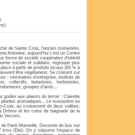
é
ans)
rché de Sainte Croix, l’ancien monastère,
ie Antonine, aujourd’hui c’est un Centre
sous forme de société coopérative d’intérêt
onomie sociale et solidaire, regroupe plus
 place à partir de produits locaux (85 % à
euvent être végétariens. Se croisent sur
s : séminaires d'entreprise, instituts de
s, collectifs, botanistes, herboristes,
andonneurs, groupes d’amis...
goûter aux plaisirs du terroir : Clairette
, plantes aromatiques... Le monastère se
e-Croix, au croisement de deux vallées,
a Drôme et les coins de baignade de la
u Vercors.
 de Paris-Marseille. Desserte de bus sur
à 7 kms (Die). On y séjourne l’espace de