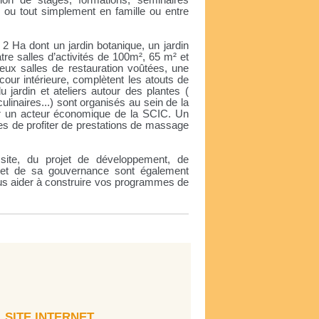
ion de stages, formations, séminaires
es ou tout simplement en famille ou entre
2 Ha dont un jardin botanique, un jardin
tre salles d’activités de 100m², 65 m² et
eux salles de restauration voûtées, une
our intérieure, complètent les atouts de
 jardin et ateliers autour des plantes (
ulinaires...) sont organisés au sein de la
 un acteur économique de la SCIC. Un
tes de profiter de prestations de massage
 site, du projet de développement, de
 et de sa gouvernance sont également
ous aider à construire vos programmes de
SITE INTERNET