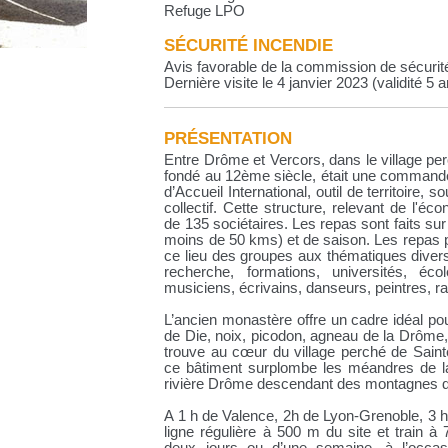
Refuge LPO
SÉCURITÉ INCENDIE
Avis favorable de la commission de sécurit
Dernière visite le 4 janvier 2023 (validité 5 
PRÉSENTATION
Entre Drôme et Vercors, dans le village pe
fondé au 12ème siècle, était une commander
d’Accueil International, outil de territoire, 
collectif. Cette structure, relevant de l'éc
de 135 sociétaires. Les repas sont faits sur
moins de 50 kms) et de saison. Les repas p
ce lieu des groupes aux thématiques diverse
recherche, formations, universités, école
musiciens, écrivains, danseurs, peintres, r
L’ancien monastère offre un cadre idéal pour 
de Die, noix, picodon, agneau de la Drôme
trouve au cœur du village perché de Saint
ce bâtiment surplombe les méandres de l
rivière Drôme descendant des montagnes d
A 1 h de Valence, 2h de Lyon-Grenoble, 3 h
ligne régulière à 500 m du site et train 