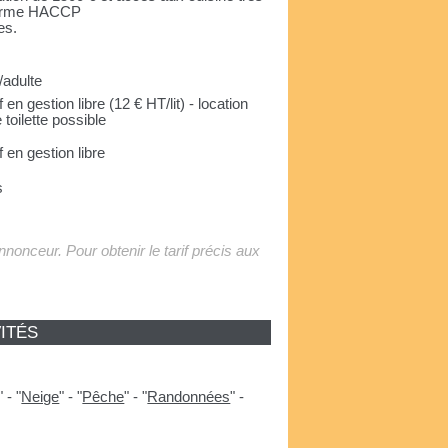
 Norme HACCP
es.
/adulte
 en gestion libre (12 € HT/lit) - location
 toilette possible
f en gestion libre
s
'annonceur. Pour obtenir le tarif précis aux
ITÉS
"
-
"
Neige
"
-
"
Pêche
"
-
"
Randonnées
"
-