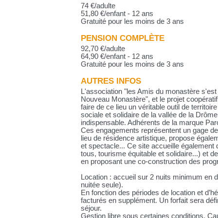
74 €/adulte
51,80 €/enfant - 12 ans
Gratuité pour les moins de 3 ans
PENSION COMPLÈTE
92,70 €/adulte
64,90 €/enfant - 12 ans
Gratuité pour les moins de 3 ans
AUTRES INFOS
L'association "les Amis du monastère s'es
Nouveau Monastère", et le projet coopératif
faire de ce lieu un véritable outil de territo
sociale et solidaire de la vallée de la Drôm
indispensable. Adhérents de la marque Parc
Ces engagements représentent un gage de q
lieu de résidence artistique, propose égale
et spectacle... Ce site accueille également 
tous, tourisme équitable et solidaire...) e
en proposant une co-construction des pr
Location : accueil sur 2 nuits minimum e
nuitée seule).
En fonction des périodes de location et d’h
facturés en supplément. Un forfait sera défi
séjour.
Gestion libre sous certaines conditions. Ca