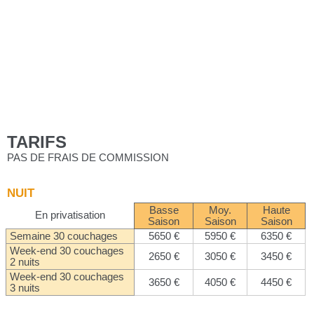
TARIFS
PAS DE FRAIS DE COMMISSION
NUIT
Basse
Moy.
Haute
En privatisation
Saison
Saison
Saison
Semaine 30 couchages
5650 €
5950 €
6350 €
Week-end 30 couchages
2650 €
3050 €
3450 €
2 nuits
Week-end 30 couchages
3650 €
4050 €
4450 €
3 nuits