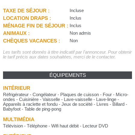
TAXE DE SÉJOUR :
Incluse
LOCATION DRAPS :
Inclus
MÉNAGE FIN DE SÉJOUR :
Inclus
ANIMAUX :
Non admis
CHÈQUES VACANCES :
Non
Les tarifs sont donnés à titre indicatif par l'annonceur. Pour obtenir
le tarif précis aux dates souhaitées, merci de le contacter.
ÉQUIPEMENTS
INTÉRIEUR
Réfrigérateur - Congélateur - Plaques de cuisson - Four - Micro-
ondes - Cuisinière - Vaisselle - Lave-vaisselle - Lave-linge -
Appareils à raclette et fondu - Jeux de société - Livres - Billard -
Babyfoot - Table de ping-pong
MULTIMÉDIA
Télévision - Téléphone - Wifi haut débit - Lecteur DVD