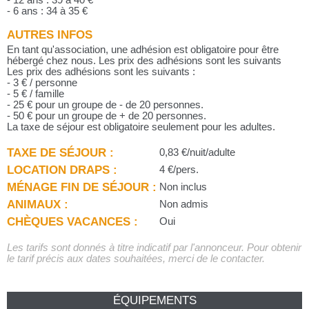
- 12 ans : 39 à 40 €
- 6 ans : 34 à 35 €
AUTRES INFOS
En tant qu'association, une adhésion est obligatoire pour être
hébergé chez nous. Les prix des adhésions sont les suivants
Les prix des adhésions sont les suivants :
- 3 € / personne
- 5 € / famille
- 25 € pour un groupe de - de 20 personnes.
- 50 € pour un groupe de + de 20 personnes.
La taxe de séjour est obligatoire seulement pour les adultes.
TAXE DE SÉJOUR :
0,83 €/nuit/adulte
LOCATION DRAPS :
4 €/pers.
MÉNAGE FIN DE SÉJOUR :
Non inclus
ANIMAUX :
Non admis
CHÈQUES VACANCES :
Oui
Les tarifs sont donnés à titre indicatif par l'annonceur. Pour obtenir
le tarif précis aux dates souhaitées, merci de le contacter.
ÉQUIPEMENTS