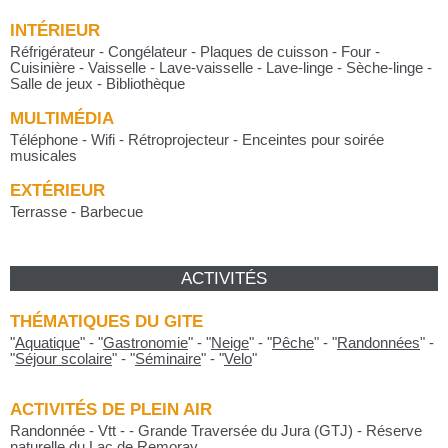
INTÉRIEUR
Réfrigérateur - Congélateur - Plaques de cuisson - Four -
Cuisinière - Vaisselle - Lave-vaisselle - Lave-linge - Sèche-linge -
Salle de jeux - Bibliothèque
MULTIMÉDIA
Téléphone - Wifi - Rétroprojecteur - Enceintes pour soirée
musicales
EXTÉRIEUR
Terrasse - Barbecue
ACTIVITÉS
THÉMATIQUES DU GITE
"
Aquatique
"
-
"
Gastronomie
"
-
"
Neige
"
-
"
Pêche
"
-
"
Randonnées
"
-
"
Séjour scolaire
"
-
"
Séminaire
"
-
"
Velo
"
ACTIVITÉS DE PLEIN AIR
Randonnée - Vtt - - Grande Traversée du Jura (GTJ) - Réserve
naturelle du Lac de Remoray