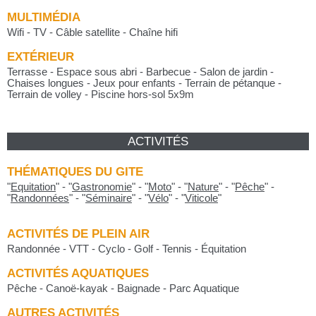
MULTIMÉDIA
Wifi - TV - Câble satellite - Chaîne hifi
EXTÉRIEUR
Terrasse - Espace sous abri - Barbecue - Salon de jardin -
Chaises longues - Jeux pour enfants - Terrain de pétanque -
Terrain de volley - Piscine hors-sol 5x9m
ACTIVITÉS
THÉMATIQUES DU GITE
"
Equitation
"
-
"
Gastronomie
"
-
"
Moto
"
-
"
Nature
"
-
"
Pêche
"
-
"
Randonnées
"
-
"
Séminaire
"
-
"
Vélo
"
-
"
Viticole
"
ACTIVITÉS DE PLEIN AIR
Randonnée - VTT - Cyclo - Golf - Tennis - Équitation
ACTIVITÉS AQUATIQUES
Pêche - Canoë-kayak - Baignade - Parc Aquatique
AUTRES ACTIVITÉS