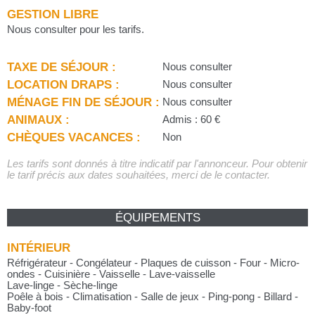
GESTION LIBRE
Nous consulter pour les tarifs.
TAXE DE SÉJOUR :
Nous consulter
LOCATION DRAPS :
Nous consulter
MÉNAGE FIN DE SÉJOUR :
Nous consulter
ANIMAUX :
Admis : 60 €
CHÈQUES VACANCES :
Non
Les tarifs sont donnés à titre indicatif par l'annonceur. Pour obtenir
le tarif précis aux dates souhaitées, merci de le contacter.
ÉQUIPEMENTS
INTÉRIEUR
Réfrigérateur - Congélateur - Plaques de cuisson - Four - Micro-
ondes - Cuisinière - Vaisselle - Lave-vaisselle
Lave-linge - Sèche-linge
Poêle à bois - Climatisation - Salle de jeux - Ping-pong - Billard -
Baby-foot