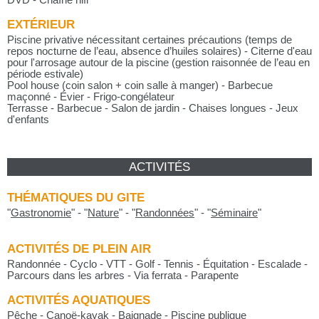
EXTÉRIEUR
Piscine privative nécessitant certaines précautions (temps de
repos nocturne de l’eau, absence d’huiles solaires) - Citerne d'eau
pour l'arrosage autour de la piscine (gestion raisonnée de l’eau en
période estivale)
Pool house (coin salon + coin salle à manger) - Barbecue
maçonné - Évier - Frigo-congélateur
Terrasse - Barbecue - Salon de jardin - Chaises longues - Jeux
d'enfants
ACTIVITÉS
THÉMATIQUES DU GITE
"
Gastronomie
"
-
"
Nature
"
-
"
Randonnées
"
-
"
Séminaire
"
ACTIVITÉS DE PLEIN AIR
Randonnée - Cyclo - VTT - Golf - Tennis - Équitation - Escalade -
Parcours dans les arbres - Via ferrata - Parapente
ACTIVITÉS AQUATIQUES
Pêche - Canoë-kayak - Baignade - Piscine publique