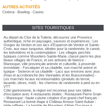
AUTRES ACTIVITÉS
Cinéma - Bowling - Casino
SITES TOURISTIQUES
Au départ du Clos de la Tuilerie, découvrez une Provence
authentique, riche en paysages, saveurs et expériences : Les
Gorges du Verdon et ses lacs d'Esparron-de-Verdon et Sainte-
Croix, aux eaux turquoise, idéales pour la randonnée, le canoë,
les belvédères et la contemplation - Les villages perchés
typiques comme Moustiers-Sainte-Marie, classé parmi les plus
beaux villages de France, et ses artisans de faïence -
Manosque, ville provençale animée et culturelle, à proximité
immédiate - Forcalquier et sa citadelle, son marché animé et
typique - Sisteron et sa citadelle - Lacs aux environs avec jeux
d'eau et accrobranche (les Vannades et les Buissonnades) -
Les marchés locaux incontournables (produits du terroir,
lavande, olives, miel) - les chemins de randonnée à pied ou en
VTT
Côté gastronomie, la région est reconnue pour ses tables
d’exception avec 4 restaurants étoilés : Restaurant Pierre Grain
– Manosque : haute cuisine créative d’un grand chef français -
Restaurant La bonne étape à Château Arnoux-Saint-Auban :
table raffinée - La bastide de Moustiers d'Alain Ducasse à