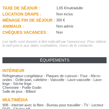
TAXE DE SÉJOUR :
1,65 €/nuit/adulte
LOCATION DRAPS :
Non inclus
MÉNAGE FIN DE SÉJOUR :
350 €
ANIMAUX :
Non admis
CHÈQUES VACANCES :
Non
Les tarifs sont donnés à titre indicatif par l'annonceur. Pour obtenir
le tarif précis aux dates souhaitées, merci de le contacter.
ÉQUIPEMENTS
INTÉRIEUR
Réfrigérateur-congélateur - Plaques de cuisson - Four - Micro-
ondes - Grille-pain, cafetière - Vaisselle - Lave-vaisselle - Lave-
linge - Sèche linge
Cheminée - Poêle Godin
Salle de jeux - Billard
MULTIMÉDIA
Wifi - Internet avec la fibre - Bureau pour travailler - TV - Lecteur
DVD - Chaîne hifi