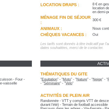
LOCATION DRAPS :
8 € en gest
location d
en demi-p
MÉNAGE FIN DE SÉJOUR
300 €
:
ANIMAUX :
Nous cont
CHÈQUES VACANCES :
Oui
Les tarifs sont donnés à titre indicatif par l
dates souhaitées, merci de le contacter.
ACTIV
THÉMATIQUES DU GITE
cuisson - Four -
"
Equitation
"
-
"
Moto
"
-
"
Nature
"
-
"
Neige
"
-
"
e-vaisselle
-
"
Séminaire
"
-
"
Velo
"
ACTIVITÉS DE PLEIN AIR
Randonnée - VTT y compris VTT de descent
durant l'été) - Terrain de football accessible
Parcours dans les arbres - Via-Ferrata - Par