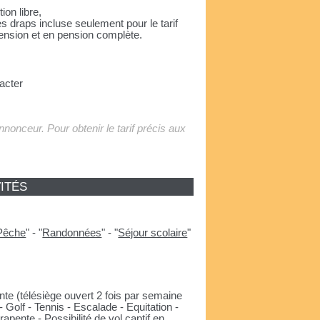
ion libre,
es draps incluse seulement pour le tarif
ension et en pension complète.
acter
'annonceur. Pour obtenir le tarif précis aux
ITÉS
Pêche
"
-
"
Randonnées
"
-
"
Séjour scolaire
"
e (télésiège ouvert 2 fois par semaine
 - Golf - Tennis - Escalade - Equitation -
apente - Possibilité de vol captif en