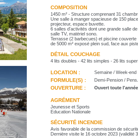
COMPOSITION
1450 m² - Structure comprenant 31 chambres
Une salle à manger spacieuse de 150 place
projecteur, espace buvette.
6 salles d'activités dont une grande salle d
salle TV, matériel sono.
Terrasse (2 barbecues) et piscine couverte 
de 5000 m² exposé plein sud, face aux pist
DÉTAIL COUCHAGE
4 lits doubles - 42 lits simples - 26 lits supe
LOCATION :
Semaine / Week-end
FORMULE(S) :
Demi-Pension / Pens. 
OUVERTURE :
Ouvert toute l'anné
AGRÉMENT
Jeunesse et Sports
Education Nationale
SÉCURITÉ INCENDIE
Avis favorable de la commission de sécurit
Dernière visite le 16 octobre 2023 (validité 