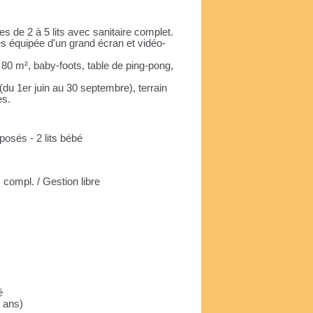
 de 2 à 5 lits avec sanitaire complet.
s équipée d'un grand écran et vidéo-
e 80 m², baby-foots, table de ping-pong,
(du 1er juin au 30 septembre), terrain
es.
rposés - 2 lits bébé
compl. / Gestion libre
e
é
3 ans)