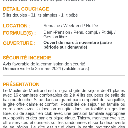
DÉTAIL COUCHAGE
5 lits doubles - 31 lits simples - 1 lit bébé
LOCATION :
Semaine / Week-end / Nuitée
FORMULE(S) :
Demi-Pension / Pens. compl. / Pt déj. /
Gestion libre
OUVERTURE :
Ouvert de mars à novembre (autre
période sur demande)
SÉCURITÉ INCENDIE
Avis favorable de la commission de sécurité
Dernière visite le 25 mars 2024 (validité 5 ans)
PRÉSENTATION
Le Moulin de Montrond est un grand gîte de séjour de 41 places
avec 16 chambres confortables de 2 à 4 lits équipées de salle de
bain ou douche. Situé dans un grand parc empreint de tranquillité,
le gîte offre calme et confort. Possibilité de séjour en famille ou
entre amis avec la location du gîte dans sa totalité en gestion
libre, ou de séjour en club avec une pension familiale appropriée
aux sportifs et des paniers pique-nique. Thierry, moniteur cycliste,
offre services et conseils sur les randonnées et sur la découverte
de sa région. Le gîte est situé dans la partie provençale des