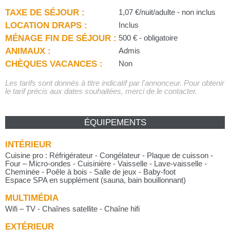
TAXE DE SÉJOUR :
1,07 €/nuit/adulte - non inclus
LOCATION DRAPS :
Inclus
MÉNAGE FIN DE SÉJOUR :
500 € - obligatoire
ANIMAUX :
Admis
CHÈQUES VACANCES :
Non
Les tarifs sont donnés à titre indicatif par l'annonceur. Pour obtenir
le tarif précis aux dates souhaitées, merci de le contacter.
ÉQUIPEMENTS
INTÉRIEUR
Cuisine pro : Réfrigérateur - Congélateur - Plaque de cuisson -
Four – Micro-ondes - Cuisinière - Vaisselle - Lave-vaisselle -
Cheminée - Poêle à bois - Salle de jeux - Baby-foot
Espace SPA en supplément (sauna, bain bouillonnant)
MULTIMÉDIA
Wifi – TV - Chaînes satellite - Chaîne hifi
EXTÉRIEUR