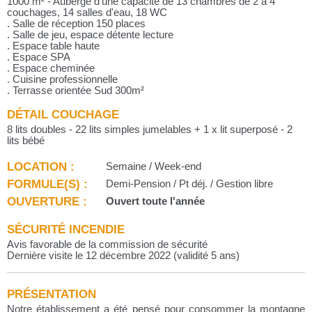
1000 m² - Auberge d'une capacité de 13 chambres de 2 à 4
couchages, 14 salles d'eau, 18 WC
. Salle de réception 150 places
. Salle de jeu, espace détente lecture
. Espace table haute
. Espace SPA
. Espace cheminée
. Cuisine professionnelle
. Terrasse orientée Sud 300m²
DÉTAIL COUCHAGE
8 lits doubles - 22 lits simples jumelables + 1 x lit superposé - 2
lits bébé
LOCATION :
Semaine / Week-end
FORMULE(S) :
Demi-Pension / Pt déj. / Gestion libre
OUVERTURE :
Ouvert toute l'année
SÉCURITÉ INCENDIE
Avis favorable de la commission de sécurité
Dernière visite le 12 décembre 2022 (validité 5 ans)
PRÉSENTATION
Notre établissement a été pensé pour consommer la montagne