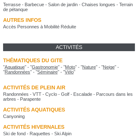
Terrasse - Barbecue - Salon de jardin - Chaises longues - Terrain
de pétanque
AUTRES INFOS
Accès Personnes à Mobilité Réduite
ACTIVITÉS
THÉMATIQUES DU GITE
"
Aquatique
"
-
"
Gastronomie
"
-
"
Moto
"
-
"
Nature
"
-
"
Neige
"
-
"
Randonnées
"
-
"
Séminaire
"
-
"
Vélo
"
ACTIVITÉS DE PLEIN AIR
Randonnées - VTT - Cyclo - Golf - Escalade - Parcours dans les
arbres - Parapente
ACTIVITÉS AQUATIQUES
Canyoning
ACTIVITÉS HIVERNALES
Ski de fond - Raquettes - Ski Alpin