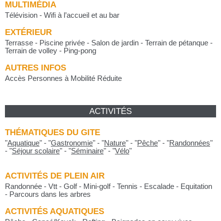
MULTIMÉDIA
Télévision - Wifi à l’accueil et au bar
EXTÉRIEUR
Terrasse - Piscine privée - Salon de jardin - Terrain de pétanque -
Terrain de volley - Ping-pong
AUTRES INFOS
Accès Personnes à Mobilité Réduite
ACTIVITÉS
THÉMATIQUES DU GITE
"
Aquatique
"
-
"
Gastronomie
"
-
"
Nature
"
-
"
Pêche
"
-
"
Randonnées
"
-
"
Séjour scolaire
"
-
"
Séminaire
"
-
"
Vélo
"
ACTIVITÉS DE PLEIN AIR
Randonnée - Vtt - Golf - Mini-golf - Tennis - Escalade - Equitation
- Parcours dans les arbres
ACTIVITÉS AQUATIQUES