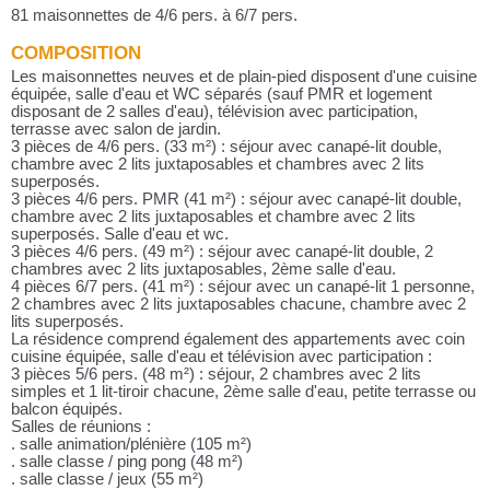
81 maisonnettes de 4/6 pers. à 6/7 pers.
COMPOSITION
Les maisonnettes neuves et de plain-pied disposent d'une cuisine
équipée, salle d'eau et WC séparés (sauf PMR et logement
disposant de 2 salles d'eau), télévision avec participation,
terrasse avec salon de jardin.
3 pièces de 4/6 pers. (33 m²) : séjour avec canapé-lit double,
chambre avec 2 lits juxtaposables et chambres avec 2 lits
superposés.
3 pièces 4/6 pers. PMR (41 m²) : séjour avec canapé-lit double,
chambre avec 2 lits juxtaposables et chambre avec 2 lits
superposés. Salle d'eau et wc.
3 pièces 4/6 pers. (49 m²) : séjour avec canapé-lit double, 2
chambres avec 2 lits juxtaposables, 2ème salle d'eau.
4 pièces 6/7 pers. (41 m²) : séjour avec un canapé-lit 1 personne,
2 chambres avec 2 lits juxtaposables chacune, chambre avec 2
lits superposés.
La résidence comprend également des appartements avec coin
cuisine équipée, salle d'eau et télévision avec participation :
3 pièces 5/6 pers. (48 m²) : séjour, 2 chambres avec 2 lits
simples et 1 lit-tiroir chacune, 2ème salle d'eau, petite terrasse ou
balcon équipés.
Salles de réunions :
. salle animation/plénière (105 m²)
. salle classe / ping pong (48 m²)
. salle classe / jeux (55 m²)