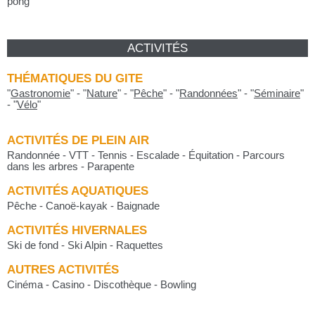
pong
ACTIVITÉS
THÉMATIQUES DU GITE
"
Gastronomie
"
-
"
Nature
"
-
"
Pêche
"
-
"
Randonnées
"
-
"
Séminaire
"
-
"
Vélo
"
ACTIVITÉS DE PLEIN AIR
Randonnée - VTT - Tennis - Escalade - Équitation - Parcours
dans les arbres - Parapente
ACTIVITÉS AQUATIQUES
Pêche - Canoë-kayak - Baignade
ACTIVITÉS HIVERNALES
Ski de fond - Ski Alpin - Raquettes
AUTRES ACTIVITÉS
Cinéma - Casino - Discothèque - Bowling