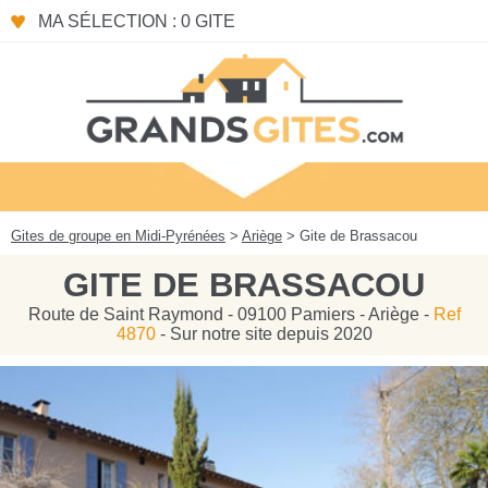
Panneau de gestion des cookies
MA SÉLECTION : 0 GITE
Gites de groupe en Midi-Pyrénées
>
Ariège
> Gite de Brassacou
GITE DE BRASSACOU
Route de Saint Raymond - 09100 Pamiers - Ariège -
Ref
4870
- Sur notre site depuis 2020