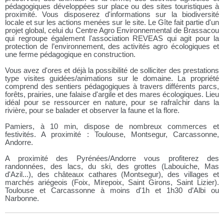
pédagogiques développées sur place ou des sites touristiques à
proximité. Vous disposerez d'informations sur la biodiversité
locale et sur les actions menées sur le site. Le Gîte fait partie d'un
projet global, celui du Centre Agro Environnemental de Brassacou
qui regroupe également l'association REVEAS qui agit pour la
protection de l’environnement, des activités agro écologiques et
une ferme pédagogique en construction.
Vous avez d'ores et déjà la possibilité de solliciter des prestations
type visites guidées/animations sur le domaine. La propriété
comprend des sentiers pédagogiques à travers différents parcs,
forêts, prairies, une falaise d'argile et des mares écologiques. Lieu
idéal pour se ressourcer en nature, pour se rafraîchir dans la
rivière, pour se balader et observer la faune et la flore.
Pamiers, à 10 min, dispose de nombreux commerces et
festivités. A proximité : Toulouse, Montsegur, Carcassonne,
Andorre.
A proximité des Pyrénées/Andorre vous profiterez des
randonnées, des lacs, du ski, des grottes (Labouiche, Mas
d'Azil...), des châteaux cathares (Montsegur), des villages et
marchés ariégeois (Foix, Mirepoix, Saint Girons, Saint Lizier).
Toulouse et Carcassonne à moins d'1h et 1h30 d’Albi ou
Narbonne.