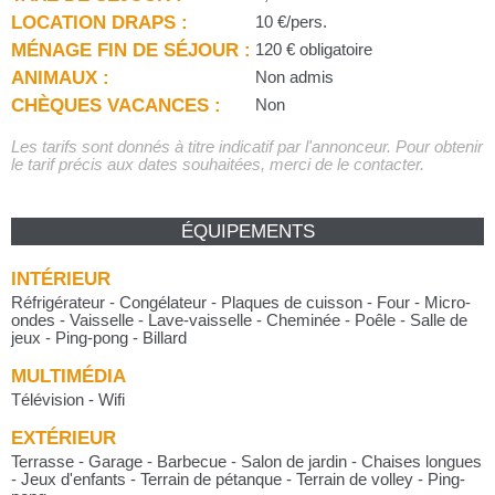
LOCATION DRAPS :
10 €/pers.
MÉNAGE FIN DE SÉJOUR :
120 € obligatoire
ANIMAUX :
Non admis
CHÈQUES VACANCES :
Non
Les tarifs sont donnés à titre indicatif par l'annonceur. Pour obtenir
le tarif précis aux dates souhaitées, merci de le contacter.
ÉQUIPEMENTS
INTÉRIEUR
Réfrigérateur - Congélateur - Plaques de cuisson - Four - Micro-
ondes - Vaisselle - Lave-vaisselle - Cheminée - Poêle - Salle de
jeux - Ping-pong - Billard
MULTIMÉDIA
Télévision - Wifi
EXTÉRIEUR
Terrasse - Garage - Barbecue - Salon de jardin - Chaises longues
- Jeux d'enfants - Terrain de pétanque - Terrain de volley - Ping-