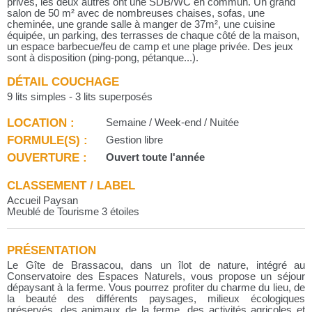
privés, les deux autres ont une SDB/WC en commun. Un grand
salon de 50 m² avec de nombreuses chaises, sofas, une
cheminée, une grande salle à manger de 37m², une cuisine
équipée, un parking, des terrasses de chaque côté de la maison,
un espace barbecue/feu de camp et une plage privée. Des jeux
sont à disposition (ping-pong, pétanque...).
DÉTAIL COUCHAGE
9 lits simples - 3 lits superposés
LOCATION :
Semaine / Week-end / Nuitée
FORMULE(S) :
Gestion libre
OUVERTURE :
Ouvert toute l'année
CLASSEMENT / LABEL
Accueil Paysan
Meublé de Tourisme 3 étoiles
PRÉSENTATION
Le Gîte de Brassacou, dans un îlot de nature, intégré au
Conservatoire des Espaces Naturels, vous propose un séjour
dépaysant à la ferme. Vous pourrez profiter du charme du lieu, de
la beauté des différents paysages, milieux écologiques
préservés, des animaux de la ferme, des activités agricoles et