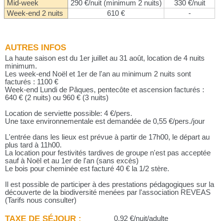
Mid-week
290 €/nuit (minimum 2 nuits)
330 €/nuit
Week-end 2 nuits
610 €
-
AUTRES INFOS
La haute saison est du 1er juillet au 31 août, location de 4 nuits
minimum.
Les week-end Noël et 1er de l'an au minimum 2 nuits sont
facturés : 1100 €
Week-end Lundi de Pâques, pentecôte et ascension facturés :
640 € (2 nuits) ou 960 € (3 nuits)
Location de serviette possible: 4 €/pers.
Une taxe environnementale est demandée de 0,55 €/pers./jour
L'entrée dans les lieux est prévue à partir de 17h00, le départ au
plus tard à 11h00.
La location pour festivités tardives de groupe n'est pas acceptée
sauf à Noël et au 1er de l'an (sans excès)
Le bois pour cheminée est facturé 40 € la 1/2 stère.
Il est possible de participer à des prestations pédagogiques sur la
découverte de la biodiversité menées par l'association REVEAS
(Tarifs nous consulter)
TAXE DE SÉJOUR :
0,92 €/nuit/adulte