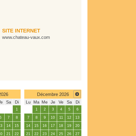
SITE INTERNET
www.chateau-vaux.com
2026
Décembre
2026
Ve
Sa
Di
Lu
Ma
Me
Je
Ve
Sa
Di
1
1
2
3
4
5
6
6
7
8
7
8
9
10
11
12
13
13
14
15
14
15
16
17
18
19
20
20
21
22
21
22
23
24
25
26
27