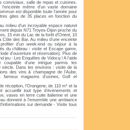
conviviaux, salle de repas et cuisines.
ns l'enceinte même d'un vaste domaine
 commun est disponible toute l'année pour
tres gites de 35 places en fonction du
au milieu d'un incroyable espace naturel
tement depuis N71 Troyes-Dijon proche du
es, 15 min du Lac de la forêt d'Orient, 10
a Côte des Bar. Au milieu d'une enceinte
profiter d'un week-end ou séjour à la
és du château : visite et Escape game,
riode d'ouverture et réservation). Plus de
nd jeu : Les Enquêtes de Vidocq ! A l'aide
 coupable d'une intrigue parmis les
iècle. Dans les environs : visite de la
tations des vins & champagne de l'Aube,
x fameux magasins d'usines, Golf et
e réception, l'Orangerie, de 110 m² et la
accueillir tout type d'évènements et
se, vases en terre cuite italienne et une
teau donnent à l'ensemble une ambiance
 d'informations sur demande - Visite tous