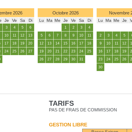
embre
2026
Octobre
2026
Novembre
e
Je
Ve
Sa
Di
Lu
Ma
Me
Je
Ve
Sa
Di
Lu
Ma
Me
Je
3
4
5
6
1
2
3
4
10
11
12
13
5
6
7
8
9
10
11
2
3
4
5
6
17
18
19
20
12
13
14
15
16
17
18
9
10
11
12
3
24
25
26
27
19
20
21
22
23
24
25
16
17
18
19
0
26
27
28
29
30
31
23
24
25
26
30
TARIFS
PAS DE FRAIS DE COMMISSION
GESTION LIBRE