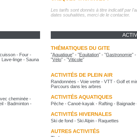
Les tarifs sont donnés à titre indicatif par l
dates souhaitées, merci de le contacter.
ACTIV
THÉMATIQUES DU GITE
cuisson - Four -
"
Aquatique
"
-
"
Equitation
"
-
"
Gastronomie
"
- Lave-linge - Sauna
"
Vélo
"
-
"
Viticole
"
ACTIVITÉS DE PLEIN AIR
Randonnées - Voie verte - VTT - Golf et mini
Parcours dans les arbres
ACTIVITÉS AQUATIQUES
 avec cheminée -
eil - Badminton -
Pêche - Canoë-kayak - Rafting - Baignade 
ACTIVITÉS HIVERNALES
Ski de fond - Ski Alpin - Raquettes
AUTRES ACTIVITÉS