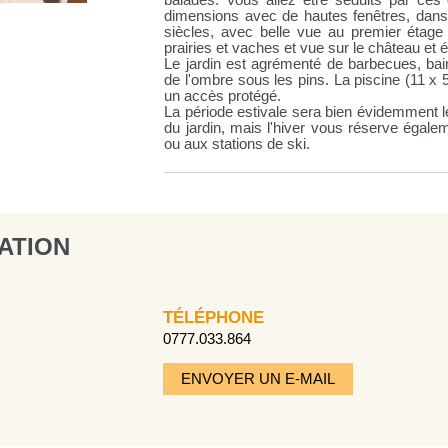
balades. Vous allez être séduits par ces 
dimensions avec de hautes fenêtres, dans 
siècles, avec belle vue au premier étage
prairies et vaches et vue sur le château et 
Le jardin est agrémenté de barbecues, bain
de l'ombre sous les pins. La piscine (11 x
un accès protégé.
La période estivale sera bien évidemment l
du jardin, mais l'hiver vous réserve égal
ou aux stations de ski.
ATION
TÉLÉPHONE
0777.033.864
ENVOYER UN E-MAIL