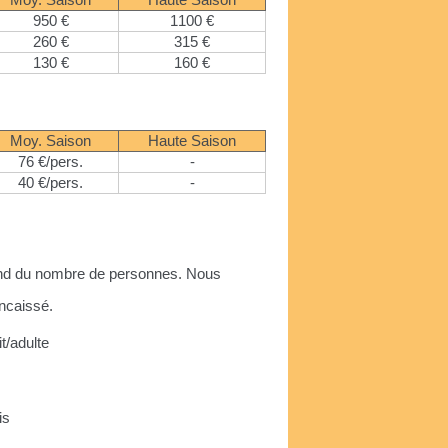
Moy. Saison
Haute Saison
950 €
1100 €
260 €
315 €
130 €
160 €
Moy. Saison
Haute Saison
76 €/pers.
-
40 €/pers.
-
pend du nombre de personnes. Nous
ncaissé.
it/adulte
is