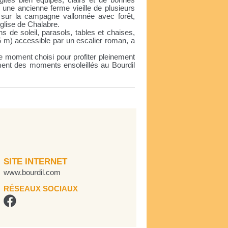
gites bien équipés, clairs et de bonnes
une ancienne ferme vieille de plusieurs
 sur la campagne vallonnée avec forêt,
église de Chalabre.
s de soleil, parasols, tables et chaises,
 5 m) accessible par un escalier roman, a
e moment choisi pour profiter pleinement
ement des moments ensoleillés au Bourdil
SITE INTERNET
www.bourdil.com
RÉSEAUX SOCIAUX