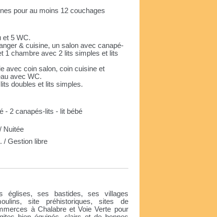
sonnes pour au moins 12 couchages
u et 5 WC.
anger & cuisine, un salon avec canapé-
et 1 chambre avec 2 lits simples et lits
ie avec coin salon, coin cuisine et
d'eau avec WC.
ts doubles et lits simples.
é - 2 canapés-lits - lit bébé
 Nuitée
 / Gestion libre
e
es églises, ses bastides, ses villages
ins, site préhistoriques, sites de
merces à Chalabre et Voie Verte pour