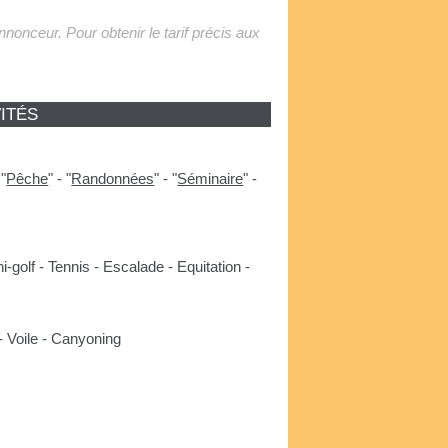
'annonceur. Pour obtenir le tarif précis aux
ITÉS
-
"
Pêche
"
-
"
Randonnées
"
-
"
Séminaire
"
-
-golf - Tennis - Escalade - Equitation -
- Voile - Canyoning