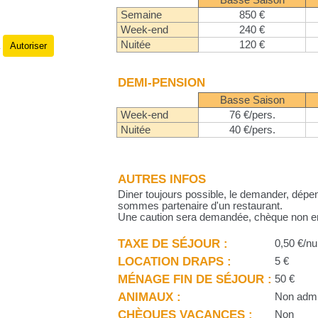
Basse Saison
Semaine
850 €
Week-end
240 €
Nuitée
120 €
Autoriser
.
DEMI-PENSION
Basse Saison
Week-end
76 €/pers.
Nuitée
40 €/pers.
AUTRES INFOS
Diner toujours possible, le demander, dé
sommes partenaire d'un restaurant.
Une caution sera demandée, chèque non e
TAXE DE SÉJOUR :
0,50 €/nu
LOCATION DRAPS :
5 €
MÉNAGE FIN DE SÉJOUR :
50 €
ANIMAUX :
Non adm
CHÈQUES VACANCES :
Non