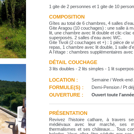
1 gite de 2 personnes et 1 gite de 10 per
COMPOSITION
Gîtes au total de 6 chambres, 4 salles d'ea
Gite Aragou (10 couchages) : une salle à m
lit, une chambre avec lit double et clic-clac 
superposés. 2 salles d'eau avec WC.
Gite Tivoli (2 couchages et +) : 1 pièce de v
repas, 1 chambre avec lit double, 1 salle 
A l'étage : chambres supplémentaires avec li
DÉTAIL COUCHAGE
3 lits doubles - 2 lits simples - 1 lit superpos
LOCATION :
Semaine / Week-end /
FORMULE(S) :
Demi-Pension / Pt déj.
OUVERTURE :
Ouvert toute l'anné
PRÉSENTATION
Revivez l'histoire cathare, à travers s
médiévaux avec leur marché, ses moul
thermalismes et ses châteaux… Tous com