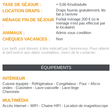
TAXE DE SÉJOUR :
+ 0,66 €/nuit/adulte
LOCATION DRAPS :
Draps fournis gratuitement, lits
fait à l’arrivée
MÉNAGE FIN DE SÉJOUR
Forfait ménage 200 € (si le
ménage n'est pas effectué par
:
le locataire)
ANIMAUX :
Admis sous condition
CHÈQUES VACANCES :
Non
Les tarifs sont donnés à titre indicatif par l'annonceur. Pour obtenir
le tarif précis aux dates souhaitées, merci de le contacter.
ÉQUIPEMENTS
INTÉRIEUR
Cuisine équipée - Réfrigérateur - Congélateur - Four – Micro
ondes - Cuisinière - Lave-vaisselle - Lave-linge
Cheminée
MULTIMÉDIA
Accès Internet – WIFI - Chaine HIFI - Location de magnétoscope