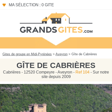
Panneau de gestion des cookies
MA SÉLECTION : 0 GITE
Gites de groupe en Midi-Pyrénées
>
Aveyron
> Gîte de Cabrières
GÎTE DE CABRIÈRES
Cabrières - 12520 Compeyre - Aveyron -
Ref 104
- Sur notre
site depuis 2009