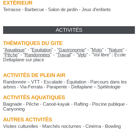
EXTÉRIEUR
Terrasse - Barbecue - Salon de jardin - Jeux d’enfants
ACTIVITÉS
THÉMATIQUES DU GITE
"
Aquatique
"
-
"
Equitation
"
-
"
Gastronomie
"
-
"
Moto
"
-
"
Nature
"
-
"
Pêche
"
-
"
Randonnées
"
-
"
Travail
"
-
"
Velo
"
- "Vol libre" : Ecole
Deltaplane sur place
ACTIVITÉS DE PLEIN AIR
Randonnée – VTT - Escalade - Équitation - Parcours dans les
arbres - Via-Ferrata - Parapente - Deltaplane – Spéléologie
ACTIVITÉS AQUATIQUES
Baignade - Pêche - Canoë-kayak - Rafting - Piscine publique -
Canyoning
AUTRES ACTIVITÉS
Visites culturelles - Marchés nocturnes - Cinéma - Bowling