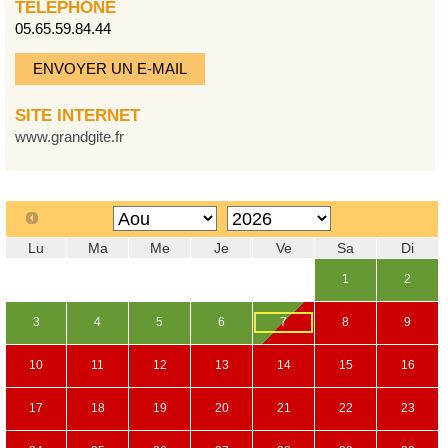
TÉLÉPHONE
05.65.59.84.44
ENVOYER UN E-MAIL
SITE INTERNET
www.grandgite.fr
Lu
Ma
Me
Je
Ve
Sa
Di
1
2
3
4
5
6
7
8
9
10
11
12
13
14
15
16
17
18
19
20
21
22
23