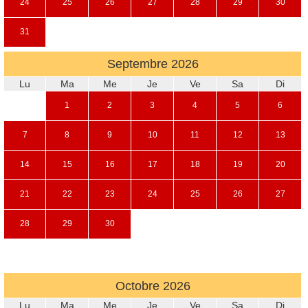
24
25
26
27
28
29
30
31
Septembre
2026
Lu
Ma
Me
Je
Ve
Sa
Di
1
2
3
4
5
6
7
8
9
10
11
12
13
14
15
16
17
18
19
20
21
22
23
24
25
26
27
28
29
30
Octobre
2026
Lu
Ma
Me
Je
Ve
Sa
Di