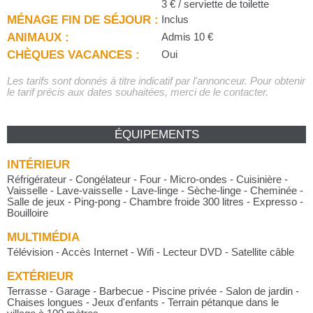
3 € / serviette de toilette
MÉNAGE FIN DE SÉJOUR :
Inclus
ANIMAUX :
Admis 10 €
CHÈQUES VACANCES :
Oui
Les tarifs sont donnés à titre indicatif par l'annonceur. Pour obtenir
le tarif précis aux dates souhaitées, merci de le contacter.
ÉQUIPEMENTS
INTÉRIEUR
Réfrigérateur - Congélateur - Four - Micro-ondes - Cuisinière -
Vaisselle - Lave-vaisselle - Lave-linge - Sèche-linge - Cheminée -
Salle de jeux - Ping-pong - Chambre froide 300 litres - Expresso -
Bouilloire
MULTIMÉDIA
Télévision - Accès Internet - Wifi - Lecteur DVD - Satellite câble
EXTÉRIEUR
Terrasse - Garage - Barbecue - Piscine privée - Salon de jardin -
Chaises longues - Jeux d'enfants - Terrain pétanque dans le