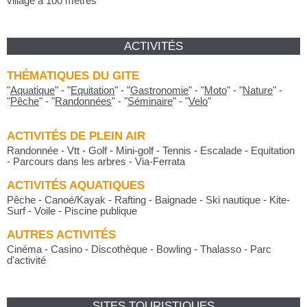
village à 100 mètres
ACTIVITÉS
THÉMATIQUES DU GITE
"
Aquatique
"
-
"
Equitation
"
-
"
Gastronomie
"
-
"
Moto
"
-
"
Nature
"
-
"
Pêche
"
-
"
Randonnées
"
-
"
Séminaire
"
-
"
Velo
"
ACTIVITÉS DE PLEIN AIR
Randonnée - Vtt - Golf - Mini-golf - Tennis - Escalade - Equitation
- Parcours dans les arbres - Via-Ferrata
ACTIVITÉS AQUATIQUES
Pêche - Canoé/Kayak - Rafting - Baignade - Ski nautique - Kite-
Surf - Voile - Piscine publique
AUTRES ACTIVITÉS
Cinéma - Casino - Discothèque - Bowling - Thalasso - Parc
d'activité
SITES TOURISTIQUES