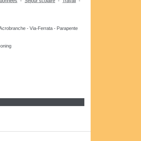
données
"
-
"
Séjour scolaire
"
-
"
Travail
"
-
Acrobranche - Via-Ferrata - Parapente
yoning