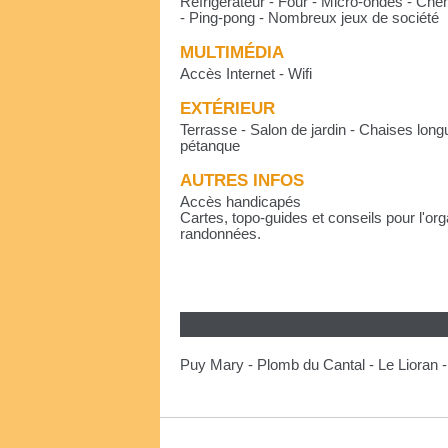
Réfrigérateur - Four - Micro-ondes - Che
- Ping-pong - Nombreux jeux de société
MULTIMÉDIA
Accès Internet - Wifi
EXTÉRIEUR
Terrasse - Salon de jardin - Chaises long
pétanque
AUTRES INFOS
Accès handicapés
Cartes, topo-guides et conseils pour l'or
randonnées.
Puy Mary - Plomb du Cantal - Le Lioran - 