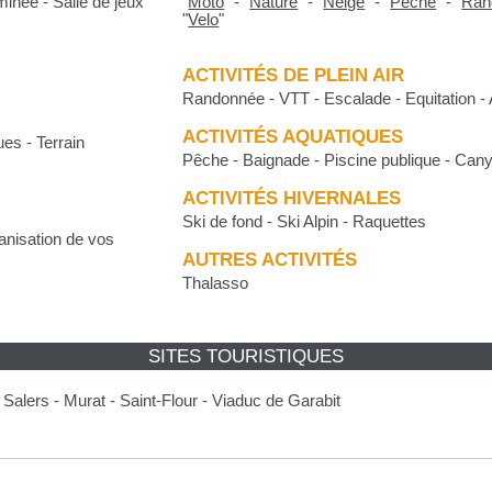
minée - Salle de jeux
"
Moto
"
-
"
Nature
"
-
"
Neige
"
-
"
Pêche
"
-
"
Ran
"
Velo
"
ACTIVITÉS DE PLEIN AIR
Randonnée - VTT - Escalade - Equitation - 
ACTIVITÉS AQUATIQUES
ues - Terrain
Pêche - Baignade - Piscine publique - Can
ACTIVITÉS HIVERNALES
Ski de fond - Ski Alpin - Raquettes
ganisation de vos
AUTRES ACTIVITÉS
Thalasso
SITES TOURISTIQUES
Salers - Murat - Saint-Flour - Viaduc de Garabit