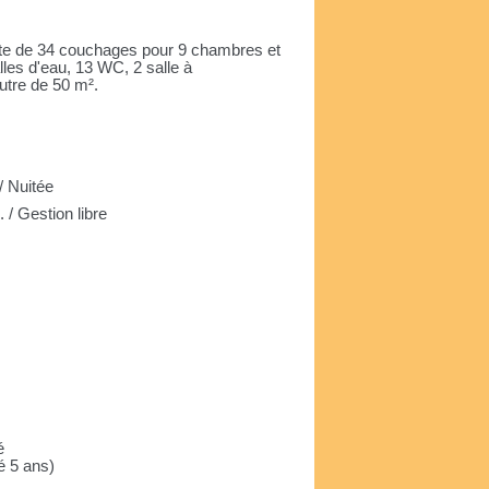
 gîte de 34 couchages pour 9 chambres et
lles d'eau, 13 WC, 2 salle à
utre de 50 m².
 Nuitée
 / Gestion libre
e
é
é 5 ans)