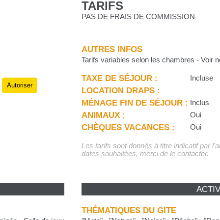
TARIFS
PAS DE FRAIS DE COMMISSION
AUTRES INFOS
Tarifs variables selon les chambres - Voir n
TAXE DE SÉJOUR :
Incluse
Autoriser
.
LOCATION DRAPS :
MÉNAGE FIN DE SÉJOUR :
Inclus
ANIMAUX :
Oui
CHÈQUES VACANCES :
Oui
Les tarifs sont donnés à titre indicatif par l
dates souhaitées, merci de le contacter.
ACTIV
THÉMATIQUES DU GITE