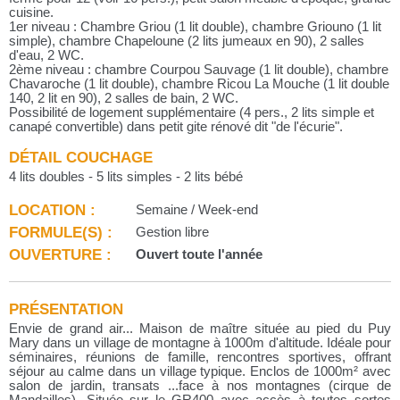
cuisine.
1er niveau : Chambre Griou (1 lit double), chambre Griouno (1 lit
simple), chambre Chapeloune (2 lits jumeaux en 90), 2 salles
d'eau, 2 WC.
2ème niveau : chambre Courpou Sauvage (1 lit double), chambre
Chavaroche (1 lit double), chambre Ricou La Mouche (1 lit double
140, 2 lit en 90), 2 salles de bain, 2 WC.
Possibilité de logement supplémentaire (4 pers., 2 lits simple et
canapé convertible) dans petit gite rénové dit "de l'écurie".
DÉTAIL COUCHAGE
4 lits doubles - 5 lits simples - 2 lits bébé
LOCATION :
Semaine / Week-end
FORMULE(S) :
Gestion libre
OUVERTURE :
Ouvert toute l'année
PRÉSENTATION
Envie de grand air... Maison de maître située au pied du Puy
Mary dans un village de montagne à 1000m d'altitude. Idéale pour
séminaires, réunions de famille, rencontres sportives, offrant
séjour au calme dans un village typique. Enclos de 1000m² avec
salon de jardin, transats ...face à nos montagnes (cirque de