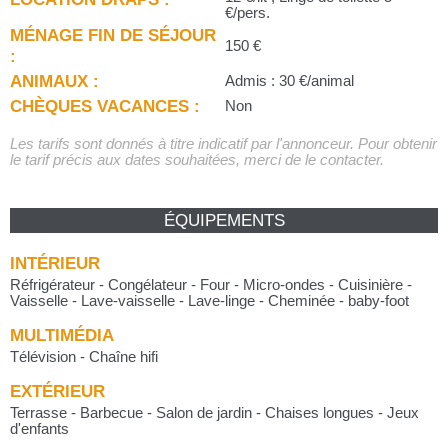
€/pers.
MÉNAGE FIN DE SÉJOUR
150 €
:
ANIMAUX :
Admis : 30 €/animal
CHÈQUES VACANCES :
Non
Les tarifs sont donnés à titre indicatif par l'annonceur. Pour obtenir
le tarif précis aux dates souhaitées, merci de le contacter.
ÉQUIPEMENTS
INTÉRIEUR
Réfrigérateur - Congélateur - Four - Micro-ondes - Cuisinière -
Vaisselle - Lave-vaisselle - Lave-linge - Cheminée - baby-foot
MULTIMÉDIA
Télévision - Chaîne hifi
EXTÉRIEUR
Terrasse - Barbecue - Salon de jardin - Chaises longues - Jeux
d'enfants