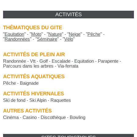
ACTIVITÉS
THÉMATIQUES DU GITE
"
Equitation
"
-
"
Moto
"
-
"
Nature
"
-
"
Neige
"
-
"
Pêche
"
-
"
Randonnées
"
-
"
Séminaire
"
-
"
Vélo
"
ACTIVITÉS DE PLEIN AIR
Randonnée - Vtt - Golf - Escalade - Equitation - Parapente -
Parcours dans les arbres - Via-ferrata
ACTIVITÉS AQUATIQUES
Pêche - Baignade
ACTIVITÉS HIVERNALES
Ski de fond - Ski Alpin - Raquettes
AUTRES ACTIVITÉS
Cinéma - Casino - Discothèque - Bowling