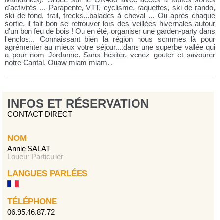
Mandailles). Située sur le GR400 avec accès à toutes sortes
d'activités ... Parapente, VTT, cyclisme, raquettes, ski de rando,
ski de fond, trail, trecks...balades à cheval ... Ou après chaque
sortie, il fait bon se retrouver lors des veillées hivernales autour
d'un bon feu de bois ! Ou en été, organiser une garden-party dans
l'enclos... Connaissant bien la région nous sommes là pour
agrémenter au mieux votre séjour....dans une superbe vallée qui
a pour nom Jordanne. Sans hésiter, venez gouter et savourer
notre Cantal. Ouaw miam miam...
INFOS ET RÉSERVATION
CONTACT DIRECT
NOM
Annie SALAT
Loueur Particulier
LANGUES PARLÉES
TÉLÉPHONE
06.95.46.87.72