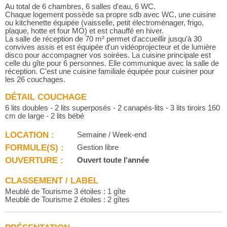
Au total de 6 chambres, 6 salles d'eau, 6 WC.
Chaque logement possède sa propre sdb avec WC, une cuisine
ou kitchenette équipée (vaisselle, petit électroménager, frigo,
plaque, hotte et four MO) et est chauffé en hiver.
La salle de réception de 70 m² permet d'accueillir jusqu'à 30
convives assis et est équipée d'un vidéoprojecteur et de lumière
disco pour accompagner vos soirées. La cuisine principale est
celle du gîte pour 6 personnes. Elle communique avec la salle de
réception. C'est une cuisine familiale équipée pour cuisiner pour
les 26 couchages.
DÉTAIL COUCHAGE
6 lits doubles - 2 lits superposés - 2 canapés-lits - 3 lits tiroirs 160
cm de large - 2 lits bébé
LOCATION :
Semaine / Week-end
FORMULE(S) :
Gestion libre
OUVERTURE :
Ouvert toute l'année
CLASSEMENT / LABEL
Meublé de Tourisme 3 étoiles : 1 gîte
Meublé de Tourisme 2 étoiles : 2 gîtes