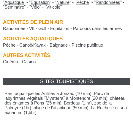
"
Aquatique
"
-
"
Equitation
"
-
"
Nature
"
-
"
Pêche
"
-
"
Randonnées
"
-
"
Séminaire
"
-
"
Vélo
"
-
"
Viticole
"
ACTIVITÉS DE PLEIN AIR
Randonnée - Vtt - Golf - Equitation - Parcours dans les arbres
ACTIVITÉS AQUATIQUES
Pêche - Canoë/Kayak - Baignade - Piscine publique
AUTRES ACTIVITÉS
Cinéma - Casino
SITES TOURISTIQUES
Parc aquatique les Antilles à Jonzac (10 min), Parc de
labyrinthes végétals "Mysterra" à Montendre (20 min), château
des énigmes à Pons (25 min), Bordeau (1 hr), zoo de la
Palmyre (1hr), plage de l'atlantique (50 min), La Rochelle et son
aquarium (1,5hr)