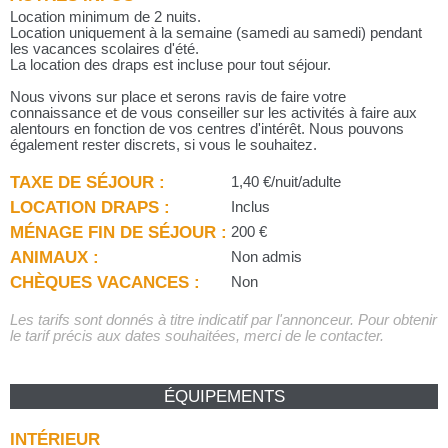
Location minimum de 2 nuits.
Location uniquement à la semaine (samedi au samedi) pendant
les vacances scolaires d'été.
La location des draps est incluse pour tout séjour.
Nous vivons sur place et serons ravis de faire votre
connaissance et de vous conseiller sur les activités à faire aux
alentours en fonction de vos centres d'intérêt. Nous pouvons
également rester discrets, si vous le souhaitez.
TAXE DE SÉJOUR :
1,40 €/nuit/adulte
LOCATION DRAPS :
Inclus
MÉNAGE FIN DE SÉJOUR :
200 €
ANIMAUX :
Non admis
CHÈQUES VACANCES :
Non
Les tarifs sont donnés à titre indicatif par l'annonceur. Pour obtenir
le tarif précis aux dates souhaitées, merci de le contacter.
ÉQUIPEMENTS
INTÉRIEUR