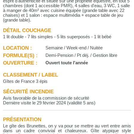
esprit d'authenticité et située sur une propriété équestre, en tout 5
chambres (dont 1 accessible PMR), 4 salles d'eau, 3 WC, 1 salle
à manger de 40m² avec cuisine équipée (grande table avec 22
chaises) et 1 salon : espace multimédia + espace table de jeu
(grande table).
DÉTAIL COUCHAGE
1 lit double - 7 lits simples - 5 lits superposés - 1 lit bébé
LOCATION :
Semaine / Week-end / Nuitée
FORMULE(S) :
Demi-Pension / Pt déj. / Gestion libre
OUVERTURE :
Ouvert toute l'année
CLASSEMENT / LABEL
Gîtes de France 3 épis
SÉCURITÉ INCENDIE
Avis favorable de la commission de sécurité
Dernière visite le 29 février 2024 (validité 5 ans)
PRÉSENTATION
Le gîte des Brunettes, on y va pour se mettre au vert entre amis
dans un cadre convivial et chaleureux. Gîte atypique style