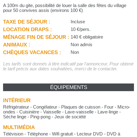
A 100m du gite, possibilité de louer la salle des fêtes du village
pour 50 convives assis (environs 100 €)
TAXE DE SÉJOUR :
Incluse
LOCATION DRAPS :
10 €/pers.
MÉNAGE FIN DE SÉJOUR :
140 € obligatoire
ANIMAUX :
Non admis
CHÈQUES VACANCES :
Non
Les tarifs sont donnés à titre indicatif par l'annonceur. Pour obtenir
le tarif précis aux dates souhaitées, merci de le contacter.
ÉQUIPEMENTS
INTÉRIEUR
Réfrigérateur - Congélateur - Plaques de cuisson - Four - Micro-
ondes - Cuisinière - Vaisselle - Lave-vaisselle - Lave-linge -
Sèche linge - Ping-pong - Jeux de société
MULTIMÉDIA
Télévision - Téléphone - Wifi gratuit - Lecteur DVD - DVD à