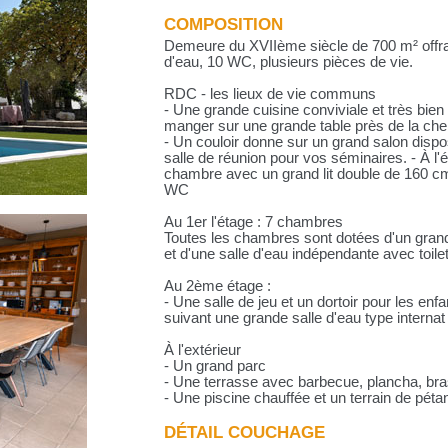
COMPOSITION
Demeure du XVIIème siècle de 700 m² offran
d'eau, 10 WC, plusieurs pièces de vie.
RDC - les lieux de vie communs
- Une grande cuisine conviviale et très bi
manger sur une grande table près de la ch
- Un couloir donne sur un grand salon dispo
salle de réunion pour vos séminaires. - À l'
chambre avec un grand lit double de 160 cm,
WC
Au 1er l'étage : 7 chambres
Toutes les chambres sont dotées d'un grand 
et d'une salle d'eau indépendante avec toile
Au 2ème étage :
- Une salle de jeu et un dortoir pour les enf
suivant une grande salle d'eau type intern
À l'extérieur
- Un grand parc
- Une terrasse avec barbecue, plancha, bras
- Une piscine chauffée et un terrain de pé
DÉTAIL COUCHAGE