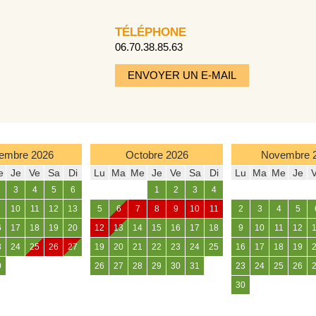
TÉLÉPHONE
06.70.38.85.63
ENVOYER UN E-MAIL
embre
2026
Octobre
2026
Novembre
e
Je
Ve
Sa
Di
Lu
Ma
Me
Je
Ve
Sa
Di
Lu
Ma
Me
Je
3
4
5
6
1
2
3
4
10
11
12
13
5
6
7
8
9
10
11
2
3
4
5
6
17
18
19
20
12
13
14
15
16
17
18
9
10
11
12
3
24
25
26
27
19
20
21
22
23
24
25
16
17
18
19
0
26
27
28
29
30
31
23
24
25
26
30