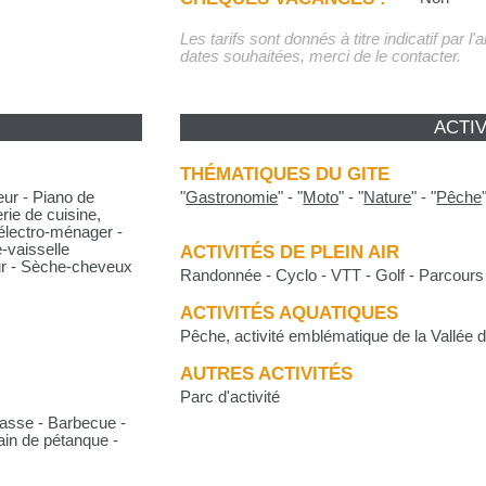
Les tarifs sont donnés à titre indicatif par l
dates souhaitées, merci de le contacter.
ACTIV
THÉMATIQUES DU GITE
eur - Piano de
"
Gastronomie
"
-
"
Moto
"
-
"
Nature
"
-
"
Pêche
rie de cuisine,
 électro-ménager -
e-vaisselle
ACTIVITÉS DE PLEIN AIR
eur - Sèche-cheveux
Randonnée - Cyclo - VTT - Golf - Parcours 
ACTIVITÉS AQUATIQUES
Pêche, activité emblématique de la Vallée
AUTRES ACTIVITÉS
Parc d'activité
rasse - Barbecue -
rain de pétanque -