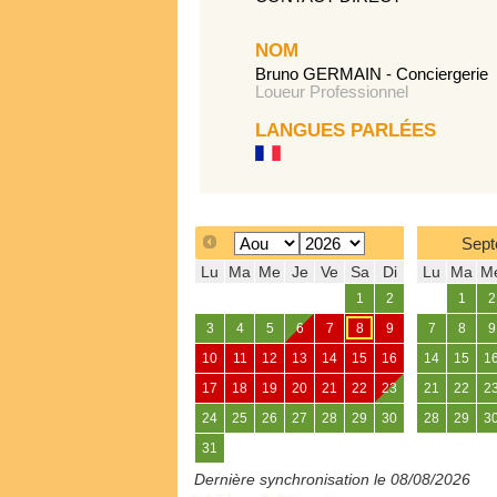
NOM
Bruno GERMAIN - Conciergerie
Loueur Professionnel
LANGUES PARLÉES
Sept
Lu
Ma
Me
Je
Ve
Sa
Di
Lu
Ma
M
1
2
1
2
3
4
5
6
7
8
9
7
8
9
10
11
12
13
14
15
16
14
15
1
17
18
19
20
21
22
23
21
22
2
24
25
26
27
28
29
30
28
29
3
31
Dernière synchronisation le 08/08/2026