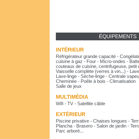
ÉQUIPEMENTS
INTÉRIEUR
Réfrigérateur grande capacité - Congélat
cuisine à gaz - Four - Micro-ondes - Batte
couteaux de cuisine, centrifugeuse, petit
Vaisselle complète (verres à vin...) - Lav
Lave-linge - Sèche-linge - Centrale vap
Cheminée - Poêle à bois - Climatisation
Salle de jeux
MULTIMÉDIA
Wifi - TV - Satellite câble
EXTÉRIEUR
Piscine privative - Chaises longues - Ter
Plancha - Brasero - Salon de jardin - Ter
Parc arboré...