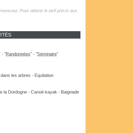
'annonceur. Pour obtenir le tarif précis aux
ITÉS
"
-
"
Randonnées
"
-
"
Séminaire
"
dans les arbres - Equitation
 de la Dordogne - Canoë-kayak - Baignade