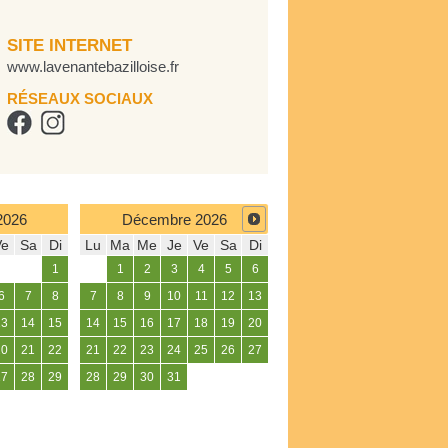
SITE INTERNET
www.lavenantebazilloise.fr
RÉSEAUX SOCIAUX
2026
Décembre
2026
Ve
Sa
Di
Lu
Ma
Me
Je
Ve
Sa
Di
1
1
2
3
4
5
6
6
7
8
7
8
9
10
11
12
13
13
14
15
14
15
16
17
18
19
20
20
21
22
21
22
23
24
25
26
27
27
28
29
28
29
30
31