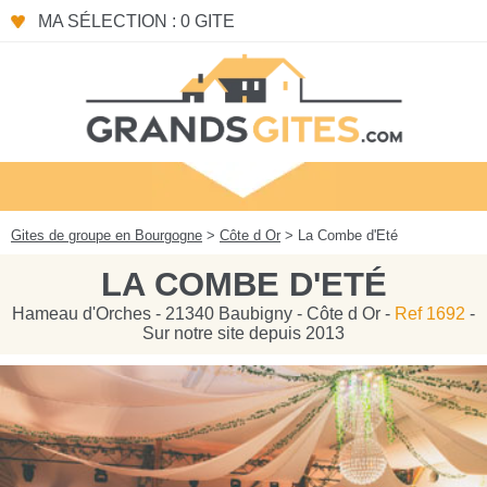
Panneau de gestion des cookies
MA SÉLECTION : 0 GITE
Gites de groupe en Bourgogne
>
Côte d Or
> La Combe d'Eté
LA COMBE D'ETÉ
Hameau d'Orches - 21340 Baubigny - Côte d Or -
Ref 1692
-
Sur notre site depuis 2013