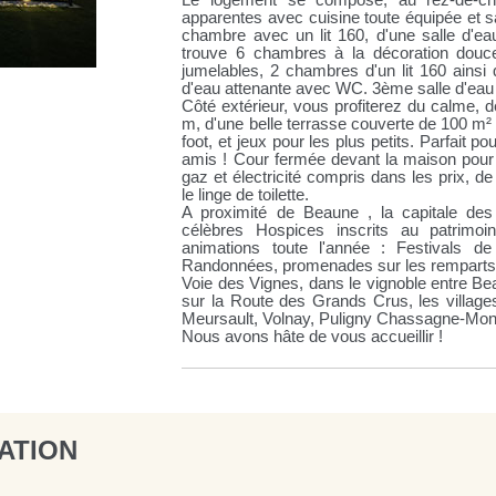
Le logement se compose, au rez-de-cha
apparentes avec cuisine toute équipée et s
chambre avec un lit 160, d'une salle d'ea
trouve 6 chambres à la décoration douc
jumelables, 2 chambres d'un lit 160 ainsi 
d'eau attenante avec WC. 3ème salle d'eau
Côté extérieur, vous profiterez du calme, d
m, d'une belle terrasse couverte de 100 m²
foot, et jeux pour les plus petits. Parfait p
amis ! Cour fermée devant la maison pour 
gaz et électricité compris dans les prix, 
le linge de toilette.
A proximité de Beaune , la capitale de
célèbres Hospices inscrits au patrimo
animations toute l'année : Festivals d
Randonnées, promenades sur les remparts o
Voie des Vignes, dans le vignoble entre B
sur la Route des Grands Crus, les villag
Meursault, Volnay, Puligny Chassagne-Mon
Nous avons hâte de vous accueillir !
ATION