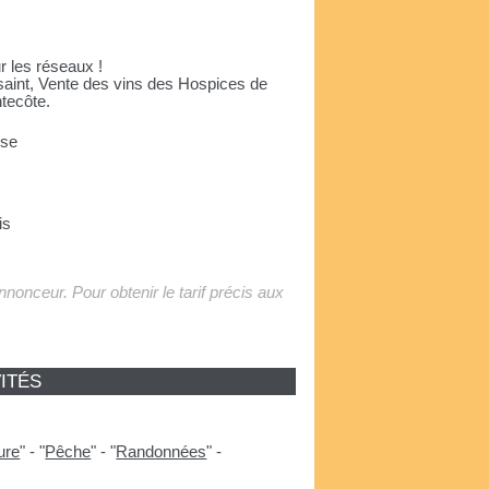
r les réseaux !
aint, Vente des vins des Hospices de
tecôte.
use
is
'annonceur. Pour obtenir le tarif précis aux
ITÉS
ure
"
-
"
Pêche
"
-
"
Randonnées
"
-