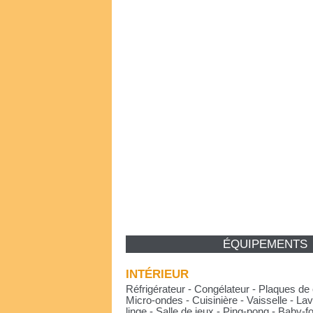
ÉQUIPEMENTS
INTÉRIEUR
Réfrigérateur - Congélateur - Plaques de 
Micro-ondes - Cuisinière - Vaisselle - Lav
linge - Salle de jeux - Ping-pong - Baby-f