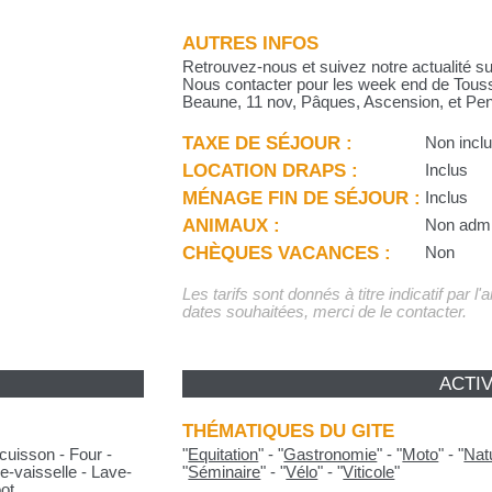
AUTRES INFOS
Retrouvez-nous et suivez notre actualité su
Nous contacter pour les week end de Touss
Beaune, 11 nov, Pâques, Ascension, et Pen
TAXE DE SÉJOUR :
Non incl
LOCATION DRAPS :
Inclus
MÉNAGE FIN DE SÉJOUR :
Inclus
ANIMAUX :
Non adm
CHÈQUES VACANCES :
Non
Les tarifs sont donnés à titre indicatif par l
dates souhaitées, merci de le contacter.
ACTIV
THÉMATIQUES DU GITE
cuisson - Four -
"
Equitation
"
-
"
Gastronomie
"
-
"
Moto
"
-
"
Nat
e-vaisselle - Lave-
"
Séminaire
"
-
"
Vélo
"
-
"
Viticole
"
oot