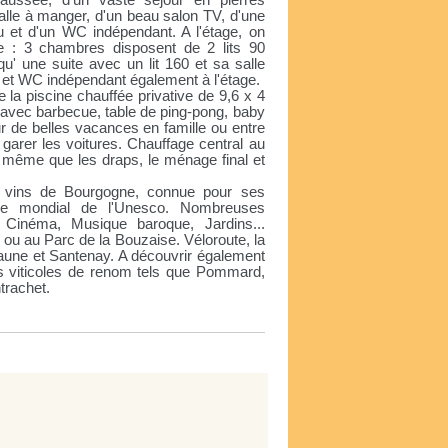
ussée, d'un vaste séjour en pierres
alle à manger, d'un beau salon TV, d'une
u et d'un WC indépendant. A l'étage, on
e : 3 chambres disposent de 2 lits 90
qu' une suite avec un lit 160 et sa salle
 et WC indépendant également à l'étage.
e la piscine chauffée privative de 9,6 x 4
 avec barbecue, table de ping-pong, baby
our de belles vacances en famille ou entre
garer les voitures. Chauffage central au
de même que les draps, le ménage final et
s vins de Bourgogne, connue pour ses
ine mondial de l'Unesco. Nombreuses
e Cinéma, Musique baroque, Jardins...
u au Parc de la Bouzaise. Véloroute, la
eaune et Santenay. A découvrir également
es viticoles de renom tels que Pommard,
trachet.