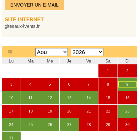
ENVOYER UN E-MAIL
SITE INTERNET
gitesaux4vents.fr
Lu
Ma
Me
Je
Ve
Sa
Di
1
2
3
4
5
6
7
8
9
10
11
12
13
14
15
16
17
18
19
20
21
22
23
24
25
26
27
28
29
30
31