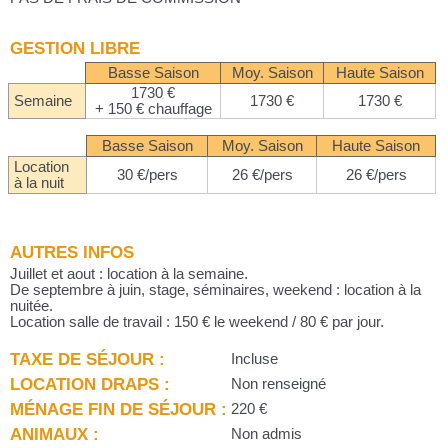
GESTION LIBRE
Basse Saison
Moy. Saison
Haute Saison
1730 €
Semaine
1730 €
1730 €
+ 150 € chauffage
Basse Saison
Moy. Saison
Haute Saison
Location
30 €/pers
26 €/pers
26 €/pers
à la nuit
AUTRES INFOS
Juillet et aout : location à la semaine.
De septembre à juin, stage, séminaires, weekend : location à la
nuitée.
Location salle de travail : 150 € le weekend / 80 € par jour.
TAXE DE SÉJOUR :
Incluse
LOCATION DRAPS :
Non renseigné
MÉNAGE FIN DE SÉJOUR :
220 €
ANIMAUX :
Non admis