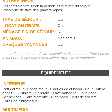
AUTRES INFOS
Les tarifs varient selon la période et la durée du séjour.
Possibilité de faire des paniers repas.
TAXE DE SÉJOUR :
Oui
LOCATION DRAPS :
Oui
MÉNAGE FIN DE SÉJOUR :
Non
ANIMAUX :
Non admis
CHÈQUES VACANCES :
Oui
Les tarifs sont donnés à titre indicatif par l'annonceur. Pour obtenir
le tarif précis aux dates souhaitées, merci de le contacter.
ÉQUIPEMENTS
INTÉRIEUR
Réfrigérateur - Congélateur - Plaques de cuisson - Four - Micro-
ondes - Cuisinière - Vaisselle - Lave-vaisselle - Lave-linge -
Sèche linge - Salle d'activité - Ping-pong - Jeux de société -
Livres de bibliothèque.
MULTIMÉDIA