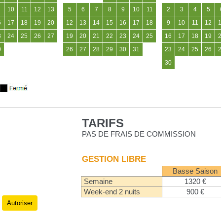
10
11
12
13
5
6
7
8
9
10
11
2
3
4
5
6
17
18
19
20
12
13
14
15
16
17
18
9
10
11
12
3
24
25
26
27
19
20
21
22
23
24
25
16
17
18
19
0
26
27
28
29
30
31
23
24
25
26
30
TARIFS
PAS DE FRAIS DE COMMISSION
GESTION LIBRE
Basse Saison
Semaine
1320 €
Week-end 2 nuits
900 €
Autoriser
.