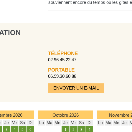
souviennent encore du temps où les gîtes é
ATION
TÉLÉPHONE
02.96.45.22.47
PORTABLE
06.99.30.60.88
ENVOYER UN E-MAIL
embre
2026
Octobre
2026
Novembre
e
Je
Ve
Sa
Di
Lu
Ma
Me
Je
Ve
Sa
Di
Lu
Ma
Me
Je
3
4
5
6
1
2
3
4