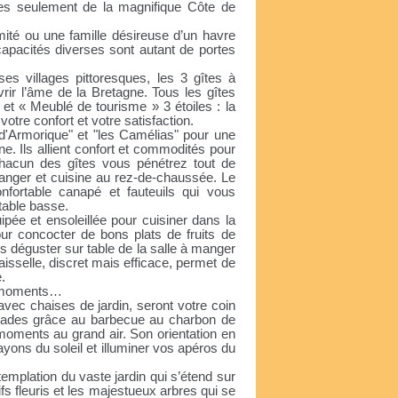
tes seulement de la magnifique Côte de
ité ou une famille désireuse d’un havre
capacités diverses sont autant de portes
s villages pittoresques, les 3 gîtes à
rir l’âme de la Bretagne. Tous les gîtes
 et « Meublé de tourisme » 3 étoiles : la
otre confort et votre satisfaction.
e d'Armorique" et "les Camélias" pour une
. Ils allient confort et commodités pour
hacun des gîtes vous pénétrez tout de
manger et cuisine au rez-de-chaussée. Le
nfortable canapé et fauteuils qui vous
 table basse.
ipée et ensoleillée pour cuisiner dans la
ur concocter de bons plats de fruits de
es déguster sur table de la salle à manger
aisselle, discret mais efficace, permet de
e.
ns moments…
avec chaises de jardin, seront votre coin
rillades grâce au barbecue au charbon de
moments au grand air. Son orientation en
 rayons du soleil et illuminer vos apéros du
emplation du vaste jardin qui s’étend sur
s fleuris et les majestueux arbres qui se