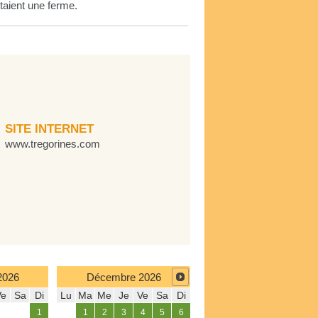
taient une ferme.
SITE INTERNET
www.tregorines.com
2026
Décembre
2026
Ve
Sa
Di
Lu
Ma
Me
Je
Ve
Sa
Di
1
1
2
3
4
5
6