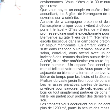
environnantes. Vous n’êtes qu’à 30 minu
granit rose.
Que vous soyez un couple en quête d’intim
accueillant, les 3 gîtes de Keranguern de 
ouvertes sur la sérénité.
Au sein de la campagne bretonne et de se
l’atmosphère unique vous invitent à découv
portent le label « Gîtes de France » 3 épis
promesse d’une qualité exceptionnelle pour v
Bienvenue au gîte "Fleur de lin", "Reinett
escale bucolique dans la campagne bretonne
un séjour mémorable. En entrant, dans c
suite dans l’espace ouvert salon, salle à 
salon, convivial, vous attend avec un co
invitent à des instants douillets autour de la
À côté, la cuisine américaine est toute équ
bonne humeur... Un espace fonctionnel po
mer, si telle est votre envie. Vous pourrez l
adjacente ou bien sur la terrasse. Le lave-v
libérer du temps pour les loisirs et la détent
Profitez du vaste jardin fleuri pour de bo
Les terrasses privatives, parées de tables 
privilégié pour savourer de délicieuses g
bois ou tout simplement partager de bons 
fait le lieu parfait pour profiter des derniers
soir.
Les transats vous accueillent pour une cont
plus de 1200 m², parmi la beauté des massif