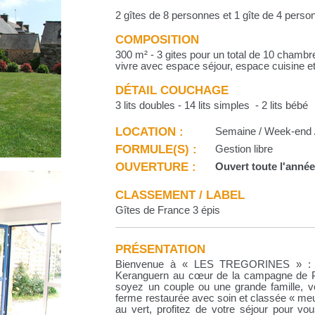
2 gîtes de 8 personnes et 1 gîte de 4 pers
COMPOSITION
300 m² - 3 gites pour un total de 10 chambr
vivre avec espace séjour, espace cuisine e
DÉTAIL COUCHAGE
3 lits doubles - 14 lits simples - 2 lits bébé
LOCATION :
Semaine / Week-end /
FORMULE(S) :
Gestion libre
OUVERTURE :
Ouvert toute l'anné
CLASSEMENT / LABEL
Gîtes de France 3 épis
PRÉSENTATION
Bienvenue à « LES TREGORINES » : dé
Keranguern au cœur de la campagne de P
soyez un couple ou une grande famille, v
ferme restaurée avec soin et classée « meu
au vert, profitez de votre séjour pour vo