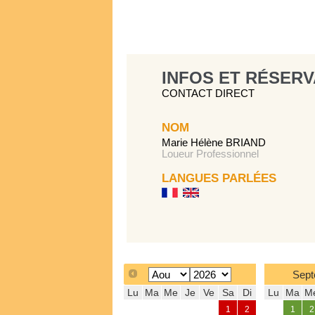
INFOS ET RÉSERV
CONTACT DIRECT
NOM
Marie Hélène BRIAND
Loueur Professionnel
LANGUES PARLÉES
Sept
Lu
Ma
Me
Je
Ve
Sa
Di
Lu
Ma
M
1
2
1
2