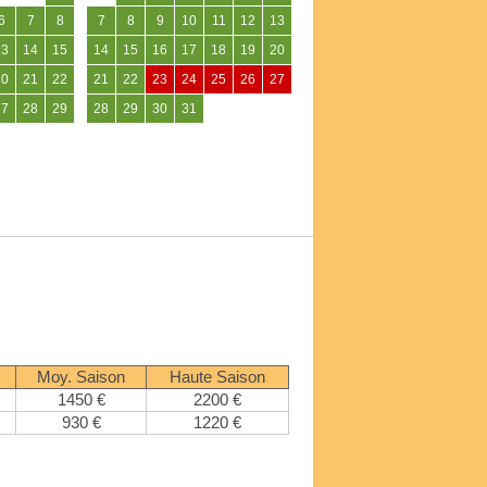
6
7
8
7
8
9
10
11
12
13
13
14
15
14
15
16
17
18
19
20
20
21
22
21
22
23
24
25
26
27
27
28
29
28
29
30
31
Moy. Saison
Haute Saison
1450 €
2200 €
930 €
1220 €