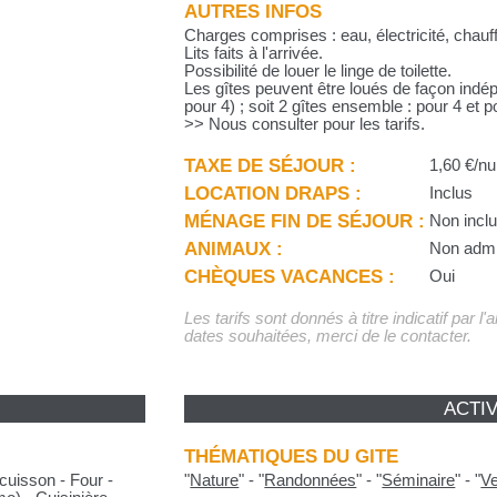
AUTRES INFOS
Charges comprises : eau, électricité, chauf
Lits faits à l'arrivée.
Possibilité de louer le linge de toilette.
Les gîtes peuvent être loués de façon indép
pour 4) ; soit 2 gîtes ensemble : pour 4 et p
>> Nous consulter pour les tarifs.
TAXE DE SÉJOUR :
1,60 €/nu
LOCATION DRAPS :
Inclus
MÉNAGE FIN DE SÉJOUR :
Non incl
ANIMAUX :
Non adm
CHÈQUES VACANCES :
Oui
Les tarifs sont donnés à titre indicatif par l
dates souhaitées, merci de le contacter.
ACTIV
THÉMATIQUES DU GITE
cuisson - Four -
"
Nature
"
-
"
Randonnées
"
-
"
Séminaire
"
-
"
Ve