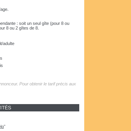
fage.
endante : soit un seul gîte (pour 8 ou
our 8 ou 2 gîtes de 8.
it/adulte
us
is
'annonceur. Pour obtenir le tarif précis aux
ITÉS
lo
"