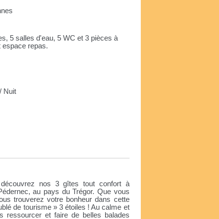
onnes
es, 5 salles d'eau, 5 WC et 3 pièces à
t espace repas.
 Nuit
e
couvrez nos 3 gîtes tout confort à
édernec, au pays du Trégor. Que vous
ous trouverez votre bonheur dans cette
blé de tourisme » 3 étoiles ! Au calme et
us ressourcer et faire de belles balades