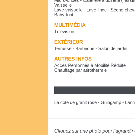
Micro-ondes - Cafetière à dosette (Tassim
Vaisselle
Lave-vaisselle - Lave-linge - Sèche-che
Baby-foot
MULTIMÉDIA
Télévision
EXTÉRIEUR
Terrasse - Barbecue - Salon de jardin
AUTRES INFOS
Accès Personnes à Mobilité Réduite
Chauffage par aérothermie
La côte de granit rose - Guingamp - Lanni
Cliquez sur une photo pour l'agrandir e