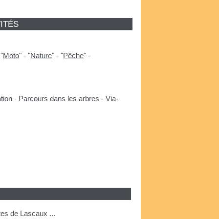
ITÉS
-
"
Moto
"
-
"
Nature
"
-
"
Pêche
"
-
tion - Parcours dans les arbres - Via-
es de Lascaux ...