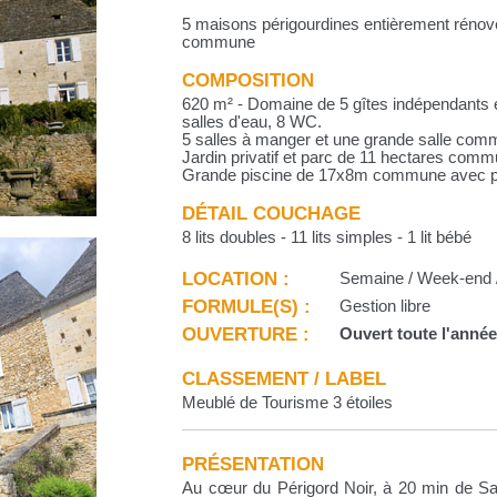
5 maisons périgourdines entièrement rénov
commune
COMPOSITION
620 m² - Domaine de 5 gîtes indépendants e
salles d'eau, 8 WC.
5 salles à manger et une grande salle comm
Jardin privatif et parc de 11 hectares comm
Grande piscine de 17x8m commune avec p
DÉTAIL COUCHAGE
8 lits doubles - 11 lits simples - 1 lit bébé
LOCATION :
Semaine / Week-end /
FORMULE(S) :
Gestion libre
OUVERTURE :
Ouvert toute l'anné
CLASSEMENT / LABEL
Meublé de Tourisme 3 étoiles
PRÉSENTATION
Au cœur du Périgord Noir, à 20 min de Sarl