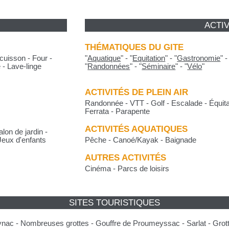
ACTIV
THÉMATIQUES DU GITE
cuisson - Four -
"
Aquatique
"
-
"
Equitation
"
-
"
Gastronomie
"
 - Lave-linge
"
Randonnées
"
-
"
Séminaire
"
-
"
Vélo
"
ACTIVITÉS DE PLEIN AIR
Randonnée - VTT - Golf - Escalade - Équita
Ferrata - Parapente
ACTIVITÉS AQUATIQUES
lon de jardin -
Jeux d'enfants
Pêche - Canoé/Kayak - Baignade
AUTRES ACTIVITÉS
Cinéma - Parcs de loisirs
SITES TOURISTIQUES
ac - Nombreuses grottes - Gouffre de Proumeyssac - Sarlat - Grott