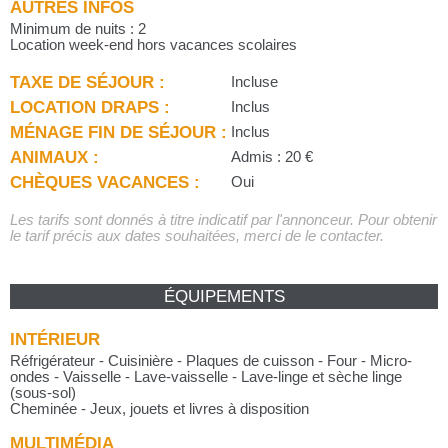
AUTRES INFOS
Minimum de nuits : 2
Location week-end hors vacances scolaires
TAXE DE SÉJOUR :
Incluse
LOCATION DRAPS :
Inclus
MÉNAGE FIN DE SÉJOUR :
Inclus
ANIMAUX :
Admis : 20 €
CHÈQUES VACANCES :
Oui
Les tarifs sont donnés à titre indicatif par l'annonceur. Pour obtenir
le tarif précis aux dates souhaitées, merci de le contacter.
ÉQUIPEMENTS
INTÉRIEUR
Réfrigérateur - Cuisinière - Plaques de cuisson - Four - Micro-
ondes - Vaisselle - Lave-vaisselle - Lave-linge et sèche linge
(sous-sol)
Cheminée - Jeux, jouets et livres à disposition
MULTIMÉDIA