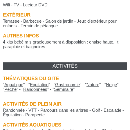
Wifi - TV - Lecteur DVD
EXTÉRIEUR
Terrasse - Barbecue - Salon de jardin - Jeux d'extérieur pour
enfants - Terrain de pétanque
AUTRES INFOS
4 kits bébé mis gracieusement à disposition : chaise haute, lit
parapluie et baignoires
ACTIVITÉS
THÉMATIQUES DU GITE
"
Aquatique
"
-
"
Equitation
"
-
"
Gastronomie
"
-
"
Nature
"
-
"
Neige
"
-
"
Pêche
"
-
"
Randonnées
"
-
"
Séminaire
"
ACTIVITÉS DE PLEIN AIR
Randonnée - VTT - Parcours dans les arbres - Golf - Escalade -
Équitation - Parapente
ACTIVITÉS AQUATIQUES