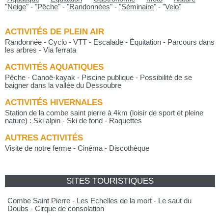
"
Neige
"
-
"
Pêche
"
-
"
Randonnées
"
-
"
Séminaire
"
-
"
Velo
"
ACTIVITÉS DE PLEIN AIR
Randonnée - Cyclo - VTT - Escalade - Équitation - Parcours dans
les arbres - Via ferrata
ACTIVITÉS AQUATIQUES
Pêche - Canoë-kayak - Piscine publique - Possibilité de se
baigner dans la vallée du Dessoubre
ACTIVITÉS HIVERNALES
Station de la combe saint pierre à 4km (loisir de sport et pleine
nature) : Ski alpin - Ski de fond - Raquettes
AUTRES ACTIVITÉS
Visite de notre ferme - Cinéma - Discothèque
SITES TOURISTIQUES
Combe Saint Pierre - Les Echelles de la mort - Le saut du
Doubs - Cirque de consolation