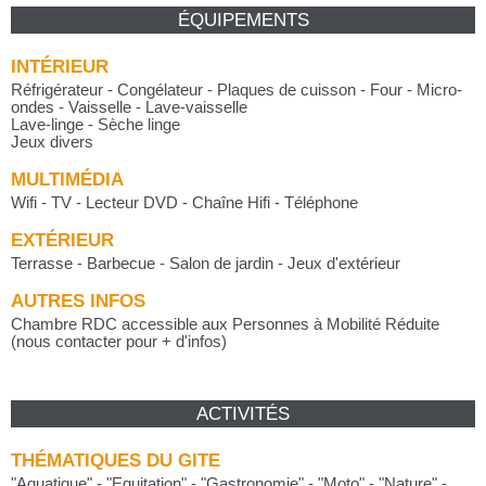
ÉQUIPEMENTS
INTÉRIEUR
Réfrigérateur - Congélateur - Plaques de cuisson - Four - Micro-
ondes - Vaisselle - Lave-vaisselle
Lave-linge - Sèche linge
Jeux divers
MULTIMÉDIA
Wifi - TV - Lecteur DVD - Chaîne Hifi - Téléphone
EXTÉRIEUR
Terrasse - Barbecue - Salon de jardin - Jeux d'extérieur
AUTRES INFOS
Chambre RDC accessible aux Personnes à Mobilité Réduite
(nous contacter pour + d'infos)
ACTIVITÉS
THÉMATIQUES DU GITE
"
Aquatique
"
-
"
Equitation
"
-
"
Gastronomie
"
-
"
Moto
"
-
"
Nature
"
-