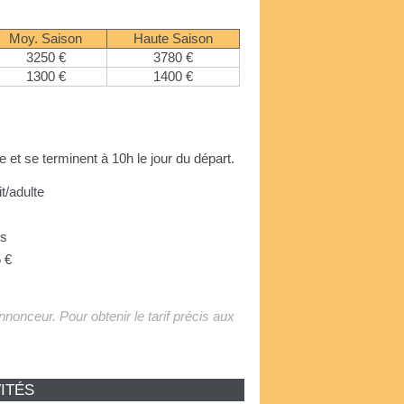
Moy. Saison
Haute Saison
3250 €
3780 €
1300 €
1400 €
e et se terminent à 10h le jour du départ.
it/adulte
us
 €
'annonceur. Pour obtenir le tarif précis aux
ITÉS