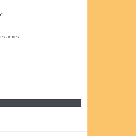
o
"
les arbres