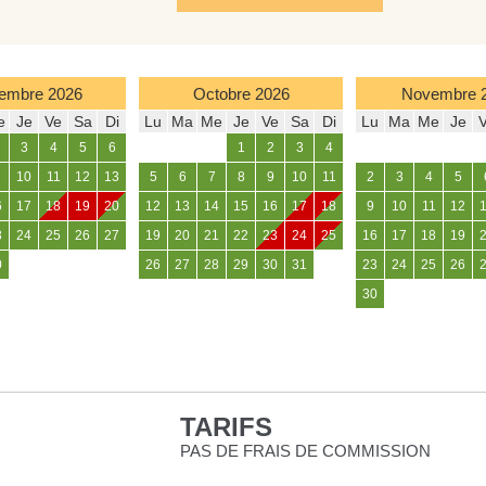
embre
2026
Octobre
2026
Novembre
e
Je
Ve
Sa
Di
Lu
Ma
Me
Je
Ve
Sa
Di
Lu
Ma
Me
Je
3
4
5
6
1
2
3
4
10
11
12
13
5
6
7
8
9
10
11
2
3
4
5
6
17
18
19
20
12
13
14
15
16
17
18
9
10
11
12
3
24
25
26
27
19
20
21
22
23
24
25
16
17
18
19
0
26
27
28
29
30
31
23
24
25
26
30
TARIFS
PAS DE FRAIS DE COMMISSION