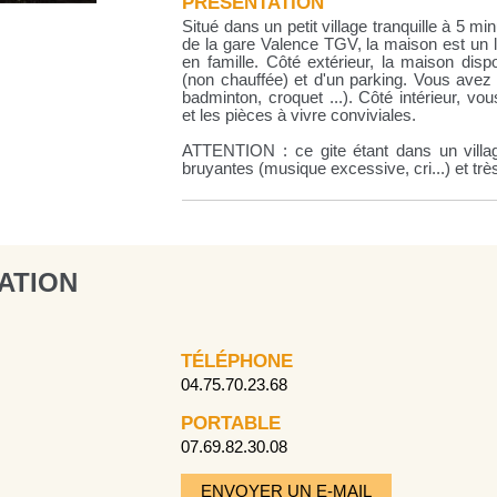
PRÉSENTATION
Situé dans un petit village tranquille à 5 
de la gare Valence TGV, la maison est un l
en famille. Côté extérieur, la maison dispo
(non chauffée) et d'un parking. Vous avez 
badminton, croquet ...). Côté intérieur, 
et les pièces à vivre conviviales.
ATTENTION : ce gite étant dans un villag
bruyantes (musique excessive, cri...) et très
ATION
TÉLÉPHONE
04.75.70.23.68
PORTABLE
07.69.82.30.08
ENVOYER UN E-MAIL