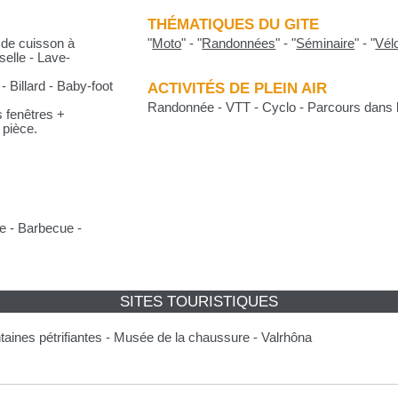
THÉMATIQUES DU GITE
 de cuisson à
"
Moto
"
-
"
Randonnées
"
-
"
Séminaire
"
-
"
Vél
selle - Lave-
- Billard - Baby-foot
ACTIVITÉS DE PLEIN AIR
Randonnée - VTT - Cyclo - Parcours dans 
s fenêtres +
 pièce.
se - Barbecue -
SITES TOURISTIQUES
taines pétrifiantes - Musée de la chaussure - Valrhôna