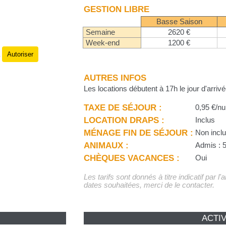
GESTION LIBRE
Basse Saison
Semaine
2620 €
Week-end
1200 €
Autoriser
.
AUTRES INFOS
Les locations débutent à 17h le jour d'arrivé
TAXE DE SÉJOUR :
0,95 €/nu
LOCATION DRAPS :
Inclus
MÉNAGE FIN DE SÉJOUR :
Non incl
ANIMAUX :
Admis : 5
CHÈQUES VACANCES :
Oui
Les tarifs sont donnés à titre indicatif par l
dates souhaitées, merci de le contacter.
ACTIV