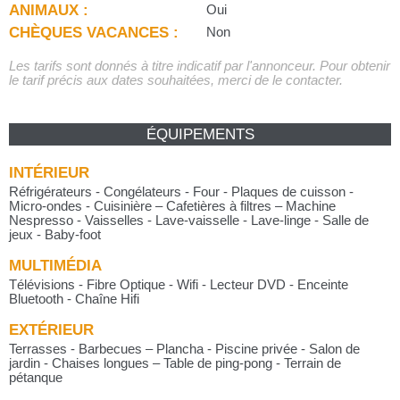
ANIMAUX :
Oui
CHÈQUES VACANCES :
Non
Les tarifs sont donnés à titre indicatif par l'annonceur. Pour obtenir
le tarif précis aux dates souhaitées, merci de le contacter.
ÉQUIPEMENTS
INTÉRIEUR
Réfrigérateurs - Congélateurs - Four - Plaques de cuisson -
Micro-ondes - Cuisinière – Cafetières à filtres – Machine
Nespresso - Vaisselles - Lave-vaisselle - Lave-linge - Salle de
jeux - Baby-foot
MULTIMÉDIA
Télévisions - Fibre Optique - Wifi - Lecteur DVD - Enceinte
Bluetooth - Chaîne Hifi
EXTÉRIEUR
Terrasses - Barbecues – Plancha - Piscine privée - Salon de
jardin - Chaises longues – Table de ping-pong - Terrain de
pétanque