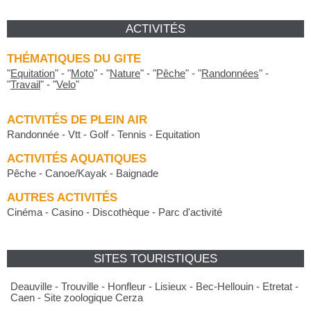
ACTIVITÉS
THÉMATIQUES DU GITE
"
Equitation
"
-
"
Moto
"
-
"
Nature
"
-
"
Pêche
"
-
"
Randonnées
"
-
"
Travail
"
-
"
Velo
"
ACTIVITÉS DE PLEIN AIR
Randonnée - Vtt - Golf - Tennis - Equitation
ACTIVITÉS AQUATIQUES
Pêche - Canoe/Kayak - Baignade
AUTRES ACTIVITÉS
Cinéma - Casino - Discothèque - Parc d'activité
SITES TOURISTIQUES
Deauville - Trouville - Honfleur - Lisieux - Bec-Hellouin - Etretat -
Caen - Site zoologique Cerza