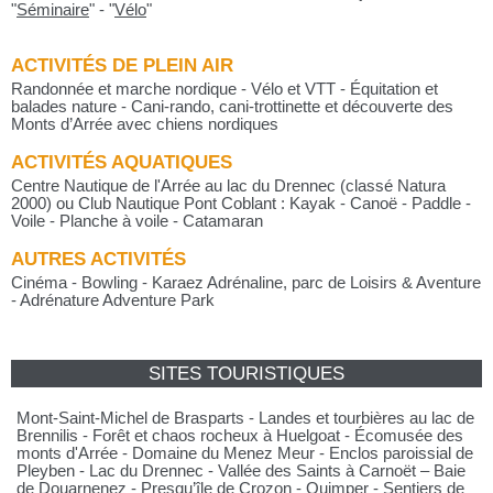
"
Séminaire
"
-
"
Vélo
"
ACTIVITÉS DE PLEIN AIR
Randonnée et marche nordique - Vélo et VTT - Équitation et
balades nature - Cani-rando, cani-trottinette et découverte des
Monts d’Arrée avec chiens nordiques
ACTIVITÉS AQUATIQUES
Centre Nautique de l'Arrée au lac du Drennec (classé Natura
2000) ou Club Nautique Pont Coblant : Kayak - Canoë - Paddle -
Voile - Planche à voile - Catamaran
AUTRES ACTIVITÉS
Cinéma - Bowling - Karaez Adrénaline, parc de Loisirs & Aventure
- Adrénature Adventure Park
SITES TOURISTIQUES
Mont-Saint-Michel de Brasparts - Landes et tourbières au lac de
Brennilis - Forêt et chaos rocheux à Huelgoat - Écomusée des
monts d'Arrée - Domaine du Menez Meur - Enclos paroissial de
Pleyben - Lac du Drennec - Vallée des Saints à Carnoët – Baie
de Douarnenez - Presqu’île de Crozon - Quimper - Sentiers de