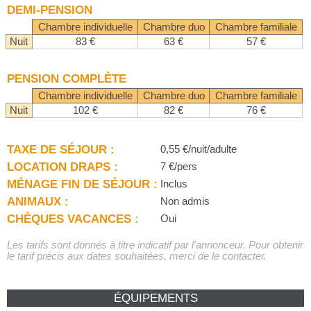
DEMI-PENSION
Chambre individuelle
Chambre duo
Chambre familiale
Nuit
83 €
63 €
57 €
PENSION COMPLÈTE
Chambre individuelle
Chambre duo
Chambre familiale
Nuit
102 €
82 €
76 €
TAXE DE SÉJOUR :
0,55 €/nuit/adulte
LOCATION DRAPS :
7 €/pers
MÉNAGE FIN DE SÉJOUR :
Inclus
ANIMAUX :
Non admis
CHÈQUES VACANCES :
Oui
Les tarifs sont donnés à titre indicatif par l'annonceur. Pour obtenir
le tarif précis aux dates souhaitées, merci de le contacter.
ÉQUIPEMENTS