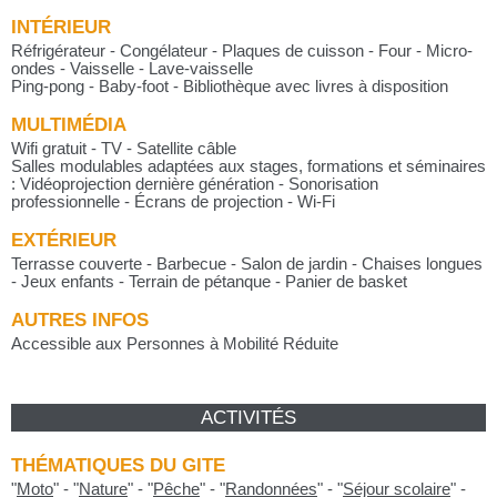
INTÉRIEUR
Réfrigérateur - Congélateur - Plaques de cuisson - Four - Micro-
ondes - Vaisselle - Lave-vaisselle
Ping-pong - Baby-foot - Bibliothèque avec livres à disposition
MULTIMÉDIA
Wifi gratuit - TV - Satellite câble
Salles modulables adaptées aux stages, formations et séminaires
: Vidéoprojection dernière génération - Sonorisation
professionnelle - Écrans de projection - Wi-Fi
EXTÉRIEUR
Terrasse couverte - Barbecue - Salon de jardin - Chaises longues
- Jeux enfants - Terrain de pétanque - Panier de basket
AUTRES INFOS
Accessible aux Personnes à Mobilité Réduite
ACTIVITÉS
THÉMATIQUES DU GITE
"
Moto
"
-
"
Nature
"
-
"
Pêche
"
-
"
Randonnées
"
-
"
Séjour scolaire
"
-