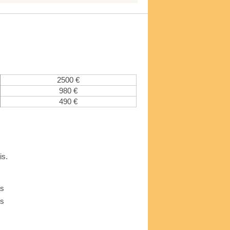
2500 €
980 €
490 €
is.
us
us