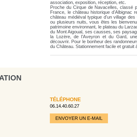
association, exposition, réception, etc.
Proche du Cirque de Navacelles, classé p
France, le château historique d'Albignac 
château médiéval typique d'un village de
ou plusieurs nuits, vous êtes les bienvenu
patrimoine environnant, le plateau du Larzac 
du Mont Aigoual, ses causses, ses paysages
la Lozère, de l’Aveyron et du Gard, un
découvrir. Pour le bonheur des randonneurs
du Château. Stationnement facile et gratuit
ATION
TÉLÉPHONE
06.14.40.60.27
ENVOYER UN E-MAIL