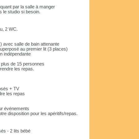
uant par la salle à manger
le studio si besoin.
au, 2 WC.
) avec salle de bain attenante
superposé au premier lit (3 places)
ain indépendante
à plus de 15 personnes
prendre les repas.
posés + TV
dre les repas
our événements
tre disposition pour les apéritifs/repas.
sés - 2 lits bébé