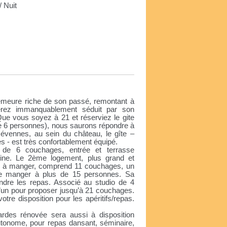
 Nuit
e
emeure riche de son passé, remontant à
rez immanquablement séduit par son
ue vous soyez à 21 et réserviez le gite
ire 6 personnes), nous saurons répondre à
Cévennes, au sein du château, le gîte –
es - est très confortablement équipé.
 de 6 couchages, entrée et terrasse
sine. Le 2ème logement, plus grand et
le à manger, comprend 11 couchages, un
é de manger à plus de 15 personnes. Sa
ndre les repas. Associé au studio de 4
u’un pour proposer jusqu’à 21 couchages.
otre disposition pour les apéritifs/repas.
ardes rénovée sera aussi à disposition
utonome, pour repas dansant, séminaire,