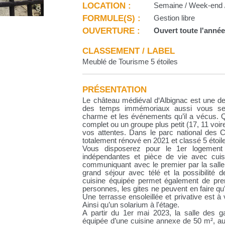
LOCATION :
Semaine / Week-end /
FORMULE(S) :
Gestion libre
OUVERTURE :
Ouvert toute l'anné
CLASSEMENT / LABEL
Meublé de Tourisme 5 étoiles
PRÉSENTATION
Le château médiéval d‘Albignac est une d
des temps immémoriaux aussi vous se
charme et les événements qu’il a vécus. Q
complet ou un groupe plus petit (17, 11 vo
vos attentes. Dans le parc national des 
totalement rénové en 2021 et classé 5 étoil
Vous disposerez pour le 1er logement
indépendantes et pièce de vie avec cui
communiquant avec le premier par la sal
grand séjour avec télé et la possibilit
cuisine équipée permet également de pre
personnes, les gites ne peuvent en faire q
Une terrasse ensoleillée et privative est à v
Ainsi qu’un solarium à l'étage.
A partir du 1er mai 2023, la salle des g
équipée d’une cuisine annexe de 50 m², a