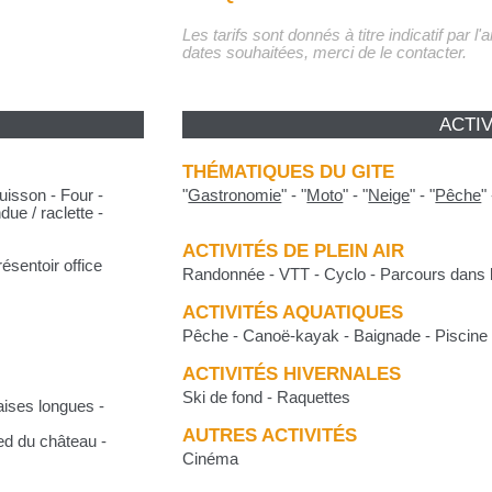
Les tarifs sont donnés à titre indicatif par l
dates souhaitées, merci de le contacter.
ACTIV
THÉMATIQUES DU GITE
uisson - Four -
"
Gastronomie
"
-
"
Moto
"
-
"
Neige
"
-
"
Pêche
"
due / raclette -
ACTIVITÉS DE PLEIN AIR
ésentoir office
Randonnée - VTT - Cyclo - Parcours dans le
ACTIVITÉS AQUATIQUES
Pêche - Canoë-kayak - Baignade - Piscine 
ACTIVITÉS HIVERNALES
Ski de fond - Raquettes
aises longues -
AUTRES ACTIVITÉS
ied du château -
Cinéma