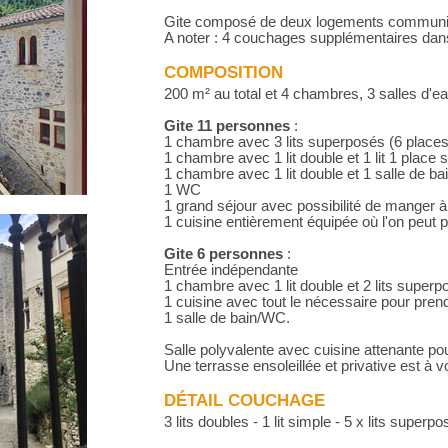
Gite composé de deux logements communiq
A noter : 4 couchages supplémentaires dans 
COMPOSITION
200 m² au total et 4 chambres, 3 salles d'e
Gite 11 personnes
:
1 chambre avec 3 lits superposés (6 places
1 chambre avec 1 lit double et 1 lit 1 place 
1 chambre avec 1 lit double et 1 salle de b
1 WC
1 grand séjour avec possibilité de manger 
1 cuisine entièrement équipée où l'on peut 
Gite 6 personnes
:
Entrée indépendante
1 chambre avec 1 lit double et 2 lits super
1 cuisine avec tout le nécessaire pour pren
1 salle de bain/WC.
Salle polyvalente avec cuisine attenante p
Une terrasse ensoleillée et privative est à vo
DÉTAIL COUCHAGE
3 lits doubles - 1 lit simple - 5 x lits superpo