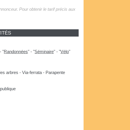
'annonceur. Pour obtenir le tarif précis aux
ITÉS
-
"
Randonnées
"
-
"
Séminaire
"
-
"
Vélo
"
s arbres - Via-ferrata - Parapente
publique