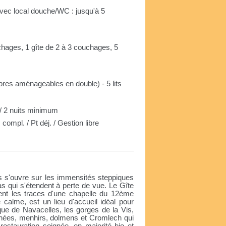
vec local douche/WC : jusqu'à 5
chages, 1 gîte de 2 à 3 couchages, 5
mbres aménageables en double) - 5 lits
/ 2 nuits minimum
ompl. / Pt déj. / Gestion libre
e
s s'ouvre sur les immensités steppiques
s qui s'étendent à perte de vue. Le Gîte
ent les traces d'une chapelle du 12ème
e calme, est un lieu d'accueil idéal pour
que de Navacelles, les gorges de la Vis,
nnées, menhirs, dolmens et Cromlech qui