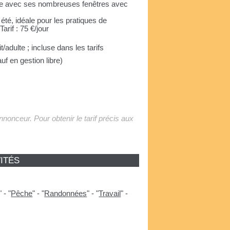
able avec ses nombreuses fenêtres avec
 été, idéale pour les pratiques de
arif : 75 €/jour
t/adulte ; incluse dans les tarifs
auf en gestion libre)
'annonceur. Pour obtenir le tarif précis aux
ITÉS
"
-
"
Pêche
"
-
"
Randonnées
"
-
"
Travail
"
-