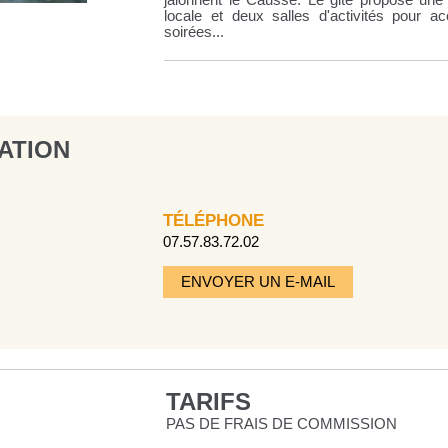
jalonnent le Causse. Le gite propose une 
locale et deux salles d'activités pour acc
soirées...
ATION
TÉLÉPHONE
07.57.83.72.02
ENVOYER UN E-MAIL
TARIFS
PAS DE FRAIS DE COMMISSION