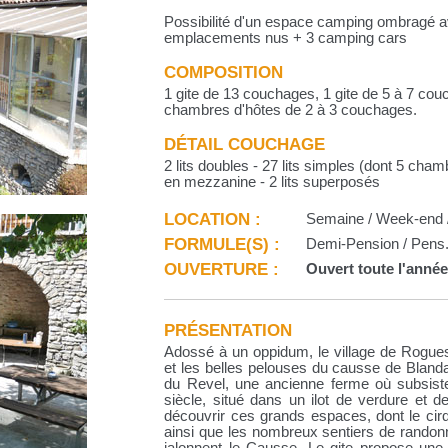
Possibilité d'un espace camping ombragé a
emplacements nus + 3 camping cars
COMPOSITION
1 gite de 13 couchages, 1 gite de 5 à 7 cou
chambres d'hôtes de 2 à 3 couchages.
DÉTAIL COUCHAGE
2 lits doubles - 27 lits simples (dont 5 cha
en mezzanine - 2 lits superposés
LOCATION :
Semaine / Week-end 
FORMULE(S) :
Demi-Pension / Pens. c
OUVERTURE :
Ouvert toute l'anné
PRÉSENTATION
Adossé à un oppidum, le village de Rogue
et les belles pelouses du causse de Blanda
du Revel, une ancienne ferme où subsist
siècle, situé dans un ilot de verdure et d
découvrir ces grands espaces, dont le cir
ainsi que les nombreux sentiers de rando