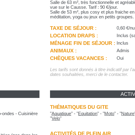
Salle de 63 m², très fonctionnelle et agré
vue sur le Causse. Tarif : 90 €/jour.
Salle de 53 m², plus cosy et plus fraiche en
méditation, yoga ou jeux en petits groupes. T
TAXE DE SÉJOUR :
0,60 €/nui
LOCATION DRAPS :
Inclus (s
MÉNAGE FIN DE SÉJOUR :
Inclus
ANIMAUX :
Admis
CHÈQUES VACANCES :
Oui
Les tarifs sont donnés à titre indicatif par l
dates souhaitées, merci de le contacter.
ACTIV
THÉMATIQUES DU GITE
o-ondes - Cuisinière
"
Aquatique
"
-
"
Equitation
"
-
"
Moto
"
-
"
Nature
"
Velo
"
ACTIVITÉS DE PLEIN AIR