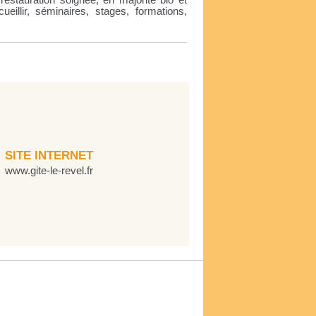
restauration soignée, en majorité bio et
ueillir, séminaires, stages, formations,
SITE INTERNET
www.gite-le-revel.fr