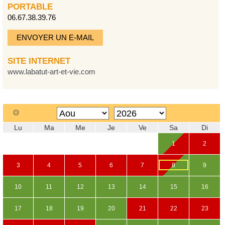
PORTABLE
06.67.38.39.76
ENVOYER UN E-MAIL
SITE INTERNET
www.labatut-art-et-vie.com
Lu
Ma
Me
Je
Ve
Sa
Di
1
2
3
4
5
6
7
8
9
10
11
12
13
14
15
16
17
18
19
20
21
22
23