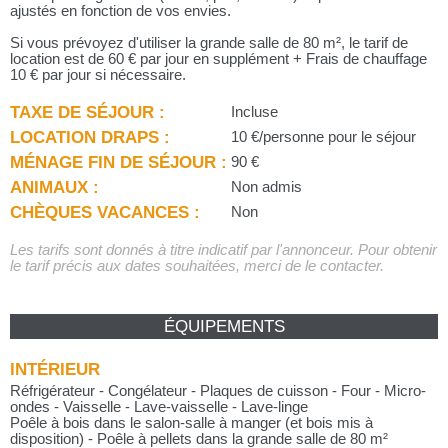
ajustés en fonction de vos envies.
Si vous prévoyez d'utiliser la grande salle de 80 m², le tarif de
location est de 60 € par jour en supplément + Frais de chauffage
10 € par jour si nécessaire.
TAXE DE SÉJOUR :
Incluse
LOCATION DRAPS :
10 €/personne pour le séjour
MÉNAGE FIN DE SÉJOUR :
90 €
ANIMAUX :
Non admis
CHÈQUES VACANCES :
Non
Les tarifs sont donnés à titre indicatif par l'annonceur. Pour obtenir
le tarif précis aux dates souhaitées, merci de le contacter.
ÉQUIPEMENTS
INTÉRIEUR
Réfrigérateur - Congélateur - Plaques de cuisson - Four - Micro-
ondes - Vaisselle - Lave-vaisselle - Lave-linge
Poêle à bois dans le salon-salle à manger (et bois mis à
disposition) - Poêle à pellets dans la grande salle de 80 m²