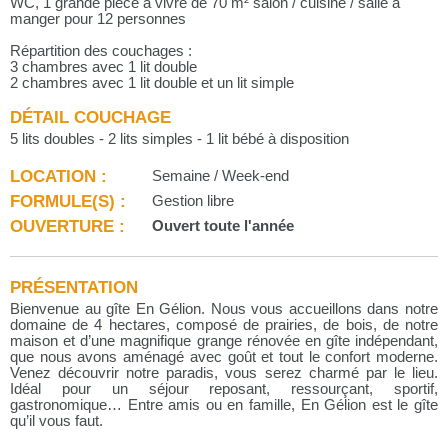
WC, 1 grande pièce à vivre de 70 m² salon / cuisine / salle à
manger pour 12 personnes
Répartition des couchages :
3 chambres avec 1 lit double
2 chambres avec 1 lit double et un lit simple
DÉTAIL COUCHAGE
5 lits doubles - 2 lits simples - 1 lit bébé à disposition
LOCATION :
Semaine / Week-end
FORMULE(S) :
Gestion libre
OUVERTURE :
Ouvert toute l'année
PRÉSENTATION
Bienvenue au gîte En Gélion. Nous vous accueillons dans notre
domaine de 4 hectares, composé de prairies, de bois, de notre
maison et d’une magnifique grange rénovée en gîte indépendant,
que nous avons aménagé avec goût et tout le confort moderne.
Venez découvrir notre paradis, vous serez charmé par le lieu.
Idéal pour un séjour reposant, ressourçant, sportif,
gastronomique… Entre amis ou en famille, En Gélion est le gîte
qu’il vous faut.