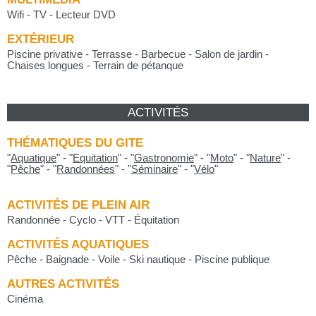
Wifi - TV - Lecteur DVD
EXTÉRIEUR
Piscine privative - Terrasse - Barbecue - Salon de jardin -
Chaises longues - Terrain de pétanque
ACTIVITÉS
THÉMATIQUES DU GITE
"
Aquatique
"
-
"
Equitation
"
-
"
Gastronomie
"
-
"
Moto
"
-
"
Nature
"
-
"
Pêche
"
-
"
Randonnées
"
-
"
Séminaire
"
-
"
Vélo
"
ACTIVITÉS DE PLEIN AIR
Randonnée - Cyclo - VTT - Équitation
ACTIVITÉS AQUATIQUES
Pêche - Baignade - Voile - Ski nautique - Piscine publique
AUTRES ACTIVITÉS
Cinéma