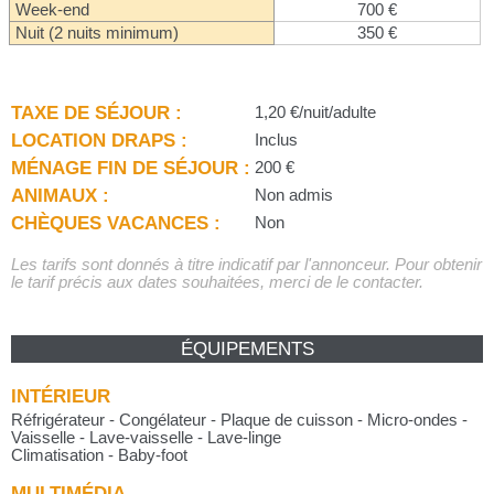
Week-end
700 €
Nuit (2 nuits minimum)
350 €
TAXE DE SÉJOUR :
1,20 €/nuit/adulte
LOCATION DRAPS :
Inclus
MÉNAGE FIN DE SÉJOUR :
200 €
ANIMAUX :
Non admis
CHÈQUES VACANCES :
Non
Les tarifs sont donnés à titre indicatif par l'annonceur. Pour obtenir
le tarif précis aux dates souhaitées, merci de le contacter.
ÉQUIPEMENTS
INTÉRIEUR
Réfrigérateur - Congélateur - Plaque de cuisson - Micro-ondes -
Vaisselle - Lave-vaisselle - Lave-linge
Climatisation - Baby-foot
MULTIMÉDIA