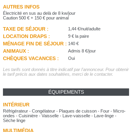
AUTRES INFOS
Électricité en sus au delà de 8 kw/jour
Caution 500 € + 150 € pour animal
TAXE DE SÉJOUR :
1,44 €/nuit/adulte
LOCATION DRAPS :
9 € la paire
MÉNAGE FIN DE SÉJOUR :
140 €
ANIMAUX :
Admis 8 €/jour
CHÈQUES VACANCES :
Oui
Les tarifs sont donnés à titre indicatif par l'annonceur. Pour obtenir
le tarif précis aux dates souhaitées, merci de le contacter.
ÉQUIPEMENTS
INTÉRIEUR
Réfrigérateur - Congélateur - Plaques de cuisson - Four - Micro-
ondes - Cuisinière - Vaisselle - Lave-vaisselle - Lave-linge -
Sèche linge
MULTIMÉDIA