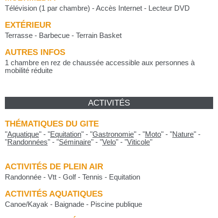
Télévision (1 par chambre) - Accès Internet - Lecteur DVD
EXTÉRIEUR
Terrasse - Barbecue - Terrain Basket
AUTRES INFOS
1 chambre en rez de chaussée accessible aux personnes à
mobilité réduite
ACTIVITÉS
THÉMATIQUES DU GITE
"
Aquatique
"
-
"
Equitation
"
-
"
Gastronomie
"
-
"
Moto
"
-
"
Nature
"
-
"
Randonnées
"
-
"
Séminaire
"
-
"
Velo
"
-
"
Viticole
"
ACTIVITÉS DE PLEIN AIR
Randonnée - Vtt - Golf - Tennis - Equitation
ACTIVITÉS AQUATIQUES
Canoe/Kayak - Baignade - Piscine publique