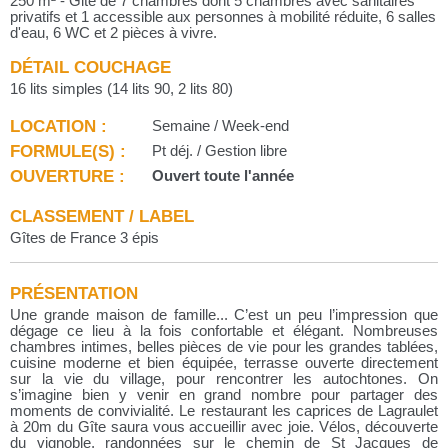
250 m² - Gite de 7 chambres dont 5 chambres avec sanitaires
privatifs et 1 accessible aux personnes à mobilité réduite, 6 salles
d'eau, 6 WC et 2 pièces à vivre.
DÉTAIL COUCHAGE
16 lits simples (14 lits 90, 2 lits 80)
LOCATION :
Semaine / Week-end
FORMULE(S) :
Pt déj. / Gestion libre
OUVERTURE :
Ouvert toute l'année
CLASSEMENT / LABEL
Gîtes de France 3 épis
PRÉSENTATION
Une grande maison de famille... C’est un peu l’impression que
dégage ce lieu à la fois confortable et élégant. Nombreuses
chambres intimes, belles pièces de vie pour les grandes tablées,
cuisine moderne et bien équipée, terrasse ouverte directement
sur la vie du village, pour rencontrer les autochtones. On
s’imagine bien y venir en grand nombre pour partager des
moments de convivialité. Le restaurant les caprices de Lagraulet
à 20m du Gîte saura vous accueillir avec joie. Vélos, découverte
du vignoble, randonnées sur le chemin de St Jacques de