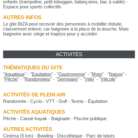
enfants (trampoline, petit toboggan, balançoires, bac à sable) -
Espace pour sports collectifs
AUTRES INFOS
Le gîte BIZA peut recevoir des personnes à mobilité réduite,
classement enlevé, car baignoire à la place de la douche. Mais
baignoire avec siège et trapèze pour y accéder.
ACTIVITÉS
THÉMATIQUES DU GITE
"
Aquatique
"
-
"
Equitation
"
-
"
Gastronomie
"
-
"
Moto
"
-
"
Nature
"
-
"
Pêche
"
-
"
Randonnées
"
-
"
Séminaire
"
-
"
Vélo
"
-
"
Viticole
"
ACTIVITÉS DE PLEIN AIR
Randonnée - Cyclo - VTT - Golf - Tennis - Équitation
ACTIVITÉS AQUATIQUES
Pêche - Canoë-kayak - Baignade - Piscine publique
AUTRES ACTIVITÉS
Cinéma (5 km) - Bowling - Discothèque - Parc de loisirs