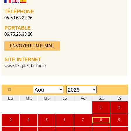
TÉLÉPHONE
05.53.63.32.36
PORTABLE
06.75.26.38.20
ENVOYER UN E-MAIL
SITE INTERNET
www.lesgitesdantan.fr
Lu
Ma
Me
Je
Ve
Sa
Di
1
2
3
4
5
6
7
8
9