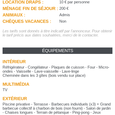
LOCATION DRAPS :
10 € par personne
MÉNAGE FIN DE SÉJOUR :
200 €
ANIMAUX :
Admis
CHÈQUES VACANCES :
Non
Les tarifs sont donnés à titre indicatif par l'annonceur. Pour obtenir
le tarif précis aux dates souhaitées, merci de le contacter.
ÉQUIPEMENTS
INTÉRIEUR
Réfrigérateur - Congélateur - Plaques de cuisson - Four - Micro-
ondes - Vaisselle - Lave-vaisselle - Lave-linge
Cheminée dans les 3 gîtes (bois vendu sur place)
MULTIMÉDIA
TV
EXTÉRIEUR
Piscine privative - Terrasse - Barbecues individuels (x3) + Grand
barbecue collectif à charbon de bois (non fourni) - Salon de jardin
- Chaises longues - Terrain de pétanque - Ping-pong - Jeux