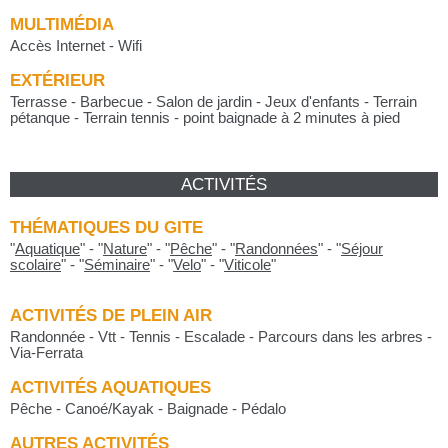
MULTIMÉDIA
Accès Internet - Wifi
EXTÉRIEUR
Terrasse - Barbecue - Salon de jardin - Jeux d'enfants - Terrain
pétanque - Terrain tennis - point baignade à 2 minutes à pied
ACTIVITÉS
THÉMATIQUES DU GITE
"
Aquatique
"
-
"
Nature
"
-
"
Pêche
"
-
"
Randonnées
"
-
"
Séjour
scolaire
"
-
"
Séminaire
"
-
"
Velo
"
-
"
Viticole
"
ACTIVITÉS DE PLEIN AIR
Randonnée - Vtt - Tennis - Escalade - Parcours dans les arbres -
Via-Ferrata
ACTIVITÉS AQUATIQUES
Pêche - Canoé/Kayak - Baignade - Pédalo
AUTRES ACTIVITÉS