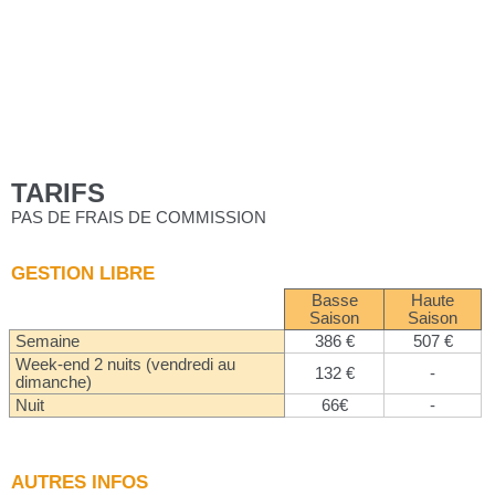
TARIFS
PAS DE FRAIS DE COMMISSION
GESTION LIBRE
Basse
Haute
Saison
Saison
Semaine
386 €
507 €
Week-end 2 nuits (vendredi au
132 €
-
dimanche)
Nuit
66€
-
AUTRES INFOS