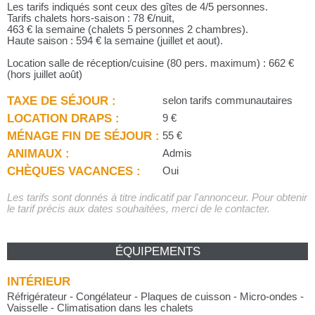
Les tarifs indiqués sont ceux des gîtes de 4/5 personnes.
Tarifs chalets hors-saison : 78 €/nuit,
463 € la semaine (chalets 5 personnes 2 chambres).
Haute saison : 594 € la semaine (juillet et aout).
Location salle de réception/cuisine (80 pers. maximum) : 662 €
(hors juillet août)
TAXE DE SÉJOUR :
selon tarifs communautaires
LOCATION DRAPS :
9 €
MÉNAGE FIN DE SÉJOUR :
55 €
ANIMAUX :
Admis
CHÈQUES VACANCES :
Oui
Les tarifs sont donnés à titre indicatif par l'annonceur. Pour obtenir
le tarif précis aux dates souhaitées, merci de le contacter.
ÉQUIPEMENTS
INTÉRIEUR
Réfrigérateur - Congélateur - Plaques de cuisson - Micro-ondes -
Vaisselle - Climatisation dans les chalets